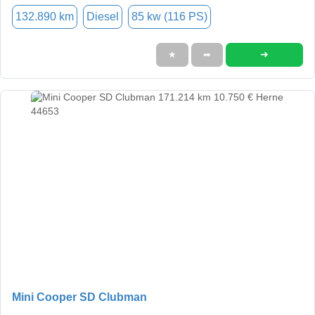
132.890 km
Diesel
85 kw (116 PS)
➜
★
➦
Mini Cooper SD Clubman