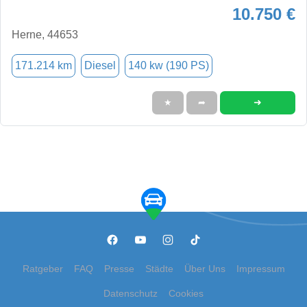
10.750 €
Herne, 44653
171.214 km
Diesel
140 kw (190 PS)
➜
★
➦
Ratgeber
FAQ
Presse
Städte
Über Uns
Impressum
Datenschutz
Cookies