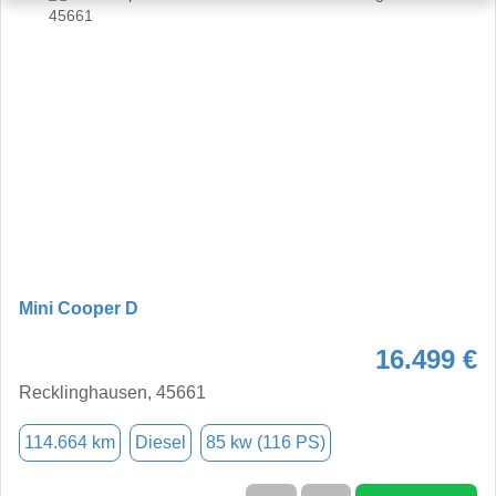
Mini Cooper D
16.499 €
Recklinghausen, 45661
114.664 km
Diesel
85 kw (116 PS)