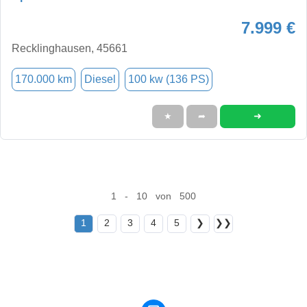
7.999 €
Recklinghausen, 45661
170.000 km
Diesel
100 kw (136 PS)
➜
★
➦
1 - 10 von 500
1
2
3
4
5
❯
❯❯