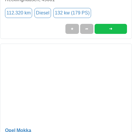
112.320 km
Diesel
132 kw (179 PS)
➜
★
➦
Opel Mokka