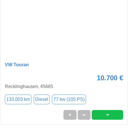
VW Touran
10.700 €
Recklinghausen, 45665
133.003 km
Diesel
77 kw (105 PS)
➜
★
➦