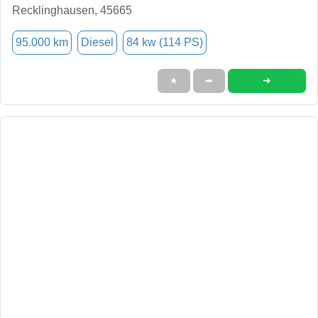
Recklinghausen, 45665
95.000 km
Diesel
84 kw (114 PS)
➜
★
➦