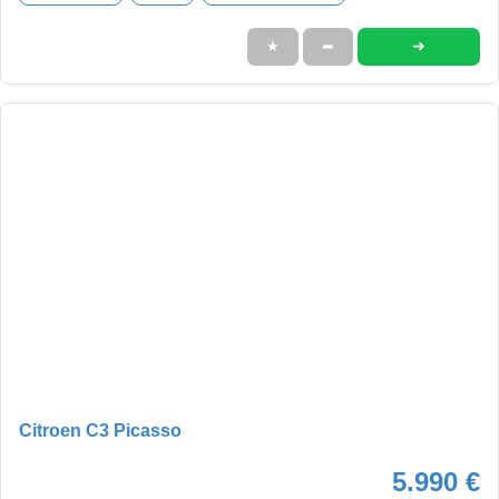
➜
★
➦
Citroen C3 Picasso
5.990 €