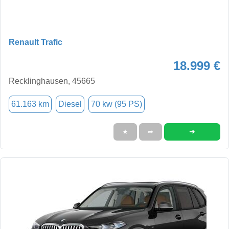
Renault Trafic
18.999 €
Recklinghausen, 45665
61.163 km
Diesel
70 kw (95 PS)
➜
★
➦