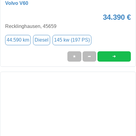
Volvo V60
34.390 €
Recklinghausen, 45659
44.590 km
Diesel
145 kw (197 PS)
➜
★
➦