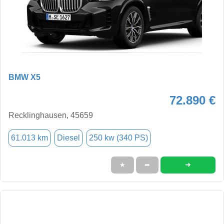
BMW X5
72.890 €
Recklinghausen, 45659
61.013 km
Diesel
250 kw (340 PS)
➜
★
➦