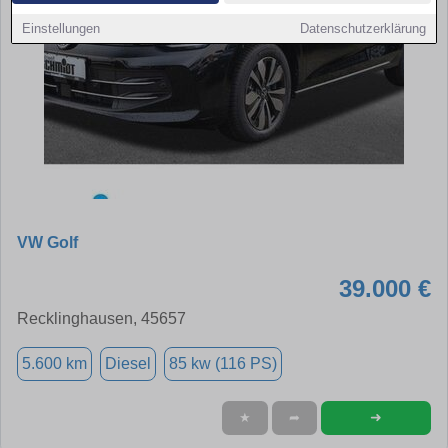
Einstellungen
Datenschutzerklärung
VW Golf
39.000 €
Recklinghausen, 45657
5.600 km
Diesel
85 kw (116 PS)
➜
★
➦