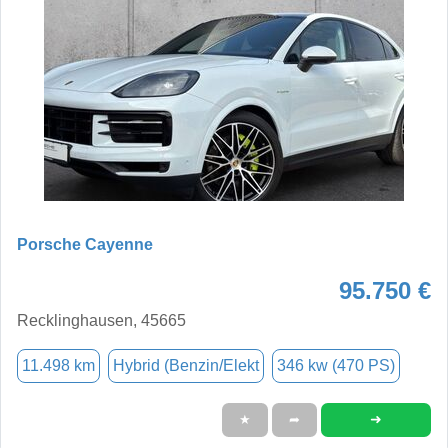
Porsche Cayenne
95.750 €
Recklinghausen, 45665
11.498 km
Hybrid (Benzin/Elekt
346 kw (470 PS)
➜
★
➦