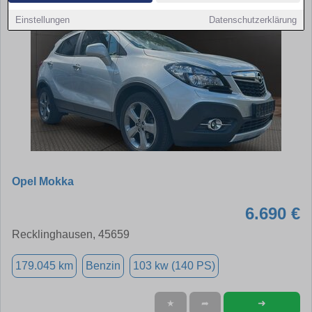
Einstellungen
Datenschutzerklärung
Opel Mokka
6.690 €
Recklinghausen, 45659
179.045 km
Benzin
103 kw (140 PS)
➜
★
➦