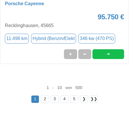
Porsche Cayenne
95.750 €
Recklinghausen, 45665
11.498 km
Hybrid (Benzin/Elekt
346 kw (470 PS)
➜
★
➦
1 - 10 von 500
1
2
3
4
5
❯
❯❯