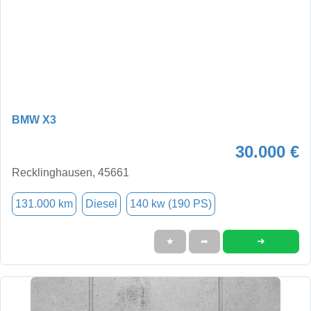
BMW X3
30.000 €
Recklinghausen, 45661
131.000 km
Diesel
140 kw (190 PS)
➜
★
➦