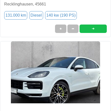
Recklinghausen, 45661
131.000 km
Diesel
140 kw (190 PS)
➜
★
➦