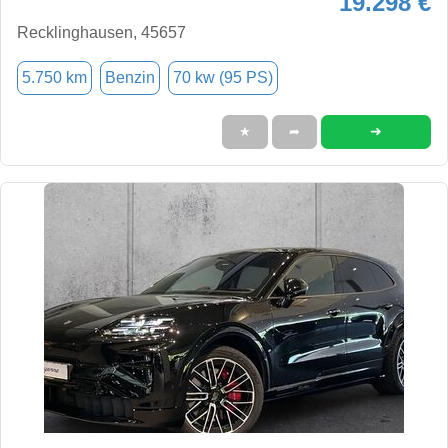
19.298 €
Recklinghausen, 45657
5.750 km
Benzin
70 kw (95 PS)
➜
★
➦