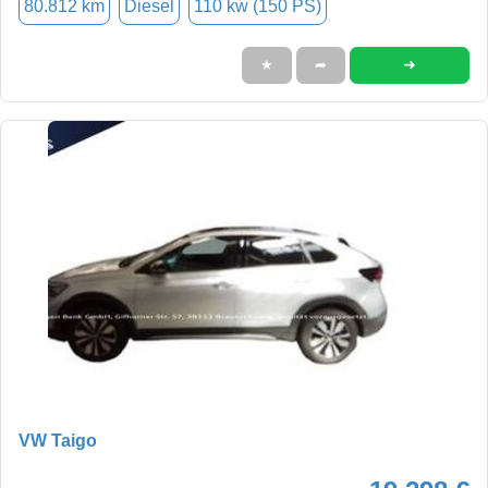
80.812 km
Diesel
110 kw (150 PS)
➜
★
➦
VW Taigo