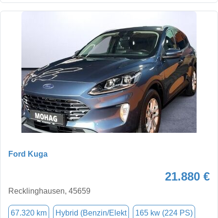
Ford Kuga
21.880 €
Recklinghausen, 45659
67.320 km
Hybrid (Benzin/Elekt
165 kw (224 PS)