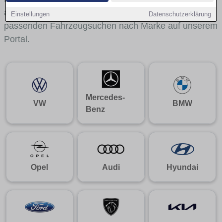
aus gelangst du mit internen Links bequem zu den
Einstellungen
Datenschutzerklärung
passenden Fahrzeugsuchen nach Marke auf unserem
Portal.
Mercedes-
VW
BMW
Benz
Opel
Audi
Hyundai