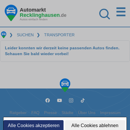
☰
Automarkt
Recklinghausen
.de
Autos einfach finden
❯
SUCHEN
❯
TRANSPORTER
Leider konnten wir derzeit keine passenden Autos finden.
Schauen Sie bald wieder vorbei!
Ratgeber
FAQ
Presse
Städte
Über Uns
Impressum
Datenschutz
Cookies
Alle Cookies akzeptieren
Alle Cookies ablehnen