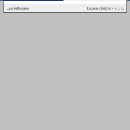
Copyright © 2000 - 2026 | 1A Infosysteme GmbH | Content by: 1a-sites-autos
Einstellungen
Datenschutzerklärung
09.08.2026