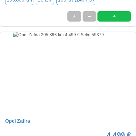
➜
★
➦
Opel Zafira
4.499 €