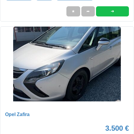
➜
★
➦
Opel Zafira
3.500 €