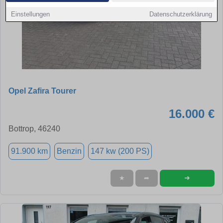
Einstellungen
Datenschutzerklärung
Opel Zafira Tourer
16.000 €
Bottrop, 46240
91.900 km
Benzin
147 kw (200 PS)
➜
★
➦