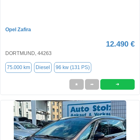
Opel Zafira
12.490 €
DORTMUND, 44263
75.000 km
Diesel
96 kw (131 PS)
➜
★
➦