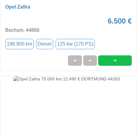
Opel Zafira
6.500 €
Bochum, 44866
196.900 km
Diesel
125 kw (170 PS)
➜
★
➦