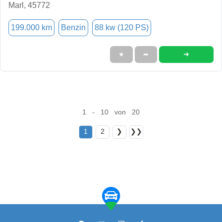
Marl, 45772
199.000 km
Benzin
88 kw (120 PS)
➜
★
➦
1 - 10 von 20
1
2
❯
❯❯