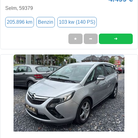
Selm, 59379
205.896 km
Benzin
103 kw (140 PS)
➜
★
➦