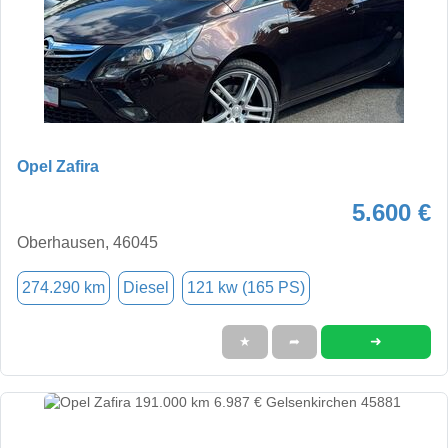
Opel Zafira
5.600 €
Oberhausen, 46045
274.290 km
Diesel
121 kw (165 PS)
➜
★
➦