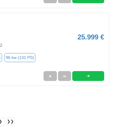
25.999 €
92
n
96 kw (131 PS)
➜
★
➦
❯
❯❯