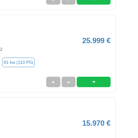
25.999 €
92
81 kw (110 PS)
➜
★
➦
15.970 €