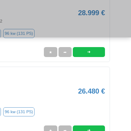
28.999 €
92
96 kw (131 PS)
➜
★
➦
26.480 €
96 kw (131 PS)
➜
★
➦