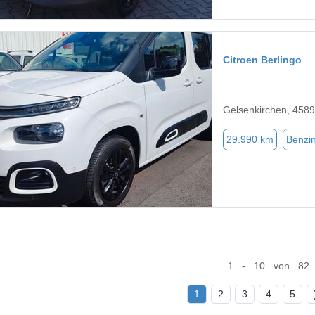
Citroen Berlingo
Gelsenkirchen, 458
29.990 km
Benzi
1 - 10 von 82
1
2
3
4
5