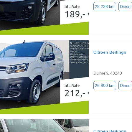
28.238 km
Diesel
Citroen Berlingo
Dülmen, 48249
26.900 km
Diesel
Citroen Berlingo