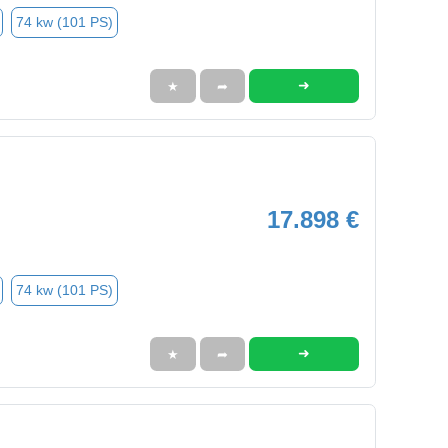
74 kw (101 PS)
➜
★
➦
17.898 €
74 kw (101 PS)
➜
★
➦