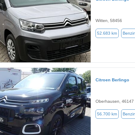
Witten, 58456
52.683 km
Benzi
Citroen Berlingo
Oberhausen, 46147
56.700 km
Benzi