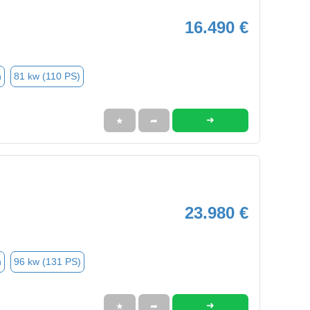
16.490 €
n
81 kw (110 PS)
➜
★
➦
23.980 €
n
96 kw (131 PS)
➜
★
➦