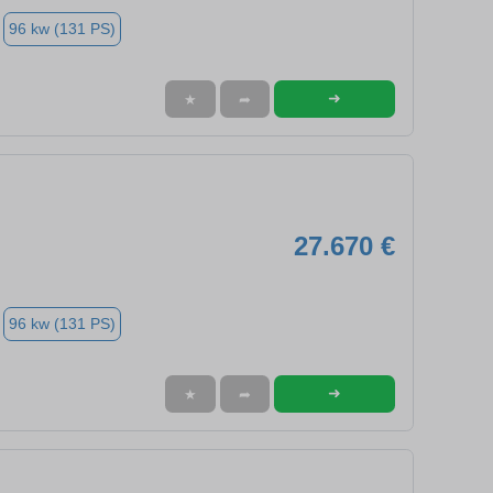
96 kw (131 PS)
➜
★
➦
27.670 €
96 kw (131 PS)
➜
★
➦