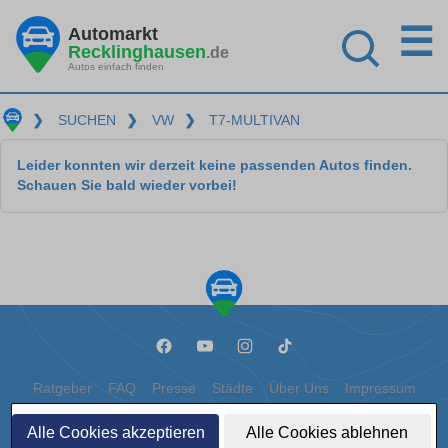
☰
Automarkt
Recklinghausen
.de
Autos einfach finden
❯
SUCHEN
❯
VW
❯
T7-MULTIVAN
Leider konnten wir derzeit keine passenden Autos finden.
Schauen Sie bald wieder vorbei!
Ratgeber
FAQ
Presse
Städte
Über Uns
Impressum
Datenschutz
Cookies
Alle Cookies akzeptieren
Alle Cookies ablehnen