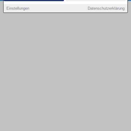
Copyright © 2000 - 2026 | 1A Infosysteme GmbH | Content by: 1a-sites-autos
Einstellungen
Datenschutzerklärung
08.08.2026