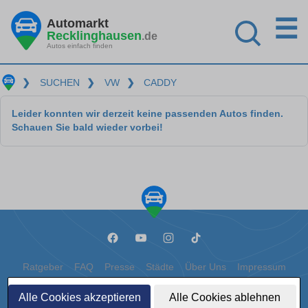
☰
Automarkt
Recklinghausen
.de
Autos einfach finden
❯
SUCHEN
❯
VW
❯
CADDY
Leider konnten wir derzeit keine passenden Autos finden.
Schauen Sie bald wieder vorbei!
Ratgeber
FAQ
Presse
Städte
Über Uns
Impressum
Datenschutz
Cookies
Alle Cookies akzeptieren
Alle Cookies ablehnen