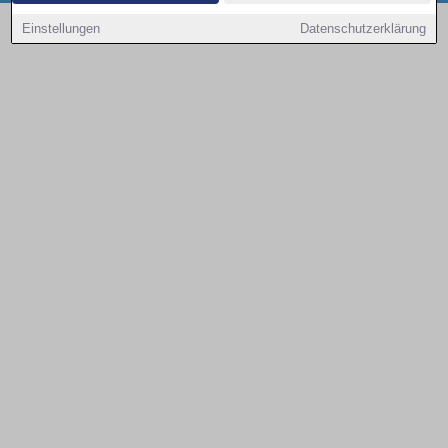
Copyright © 2000 - 2026 | 1A Infosysteme GmbH | Content by: 1a-sites-autos
Einstellungen
Datenschutzerklärung
08.08.2026