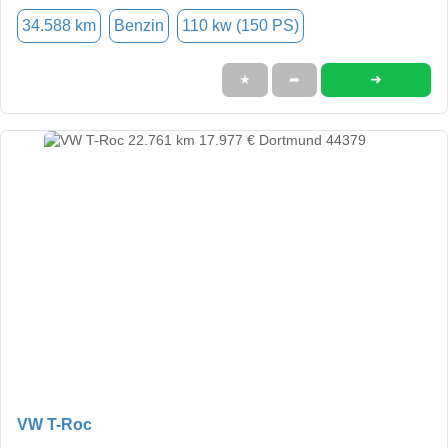
34.588 km
Benzin
110 kw (150 PS)
➜
★
➦
VW T-Roc