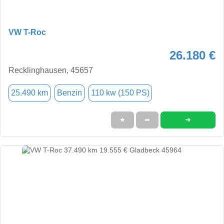
VW T-Roc
26.180 €
Recklinghausen, 45657
25.490 km
Benzin
110 kw (150 PS)
➜
★
➦