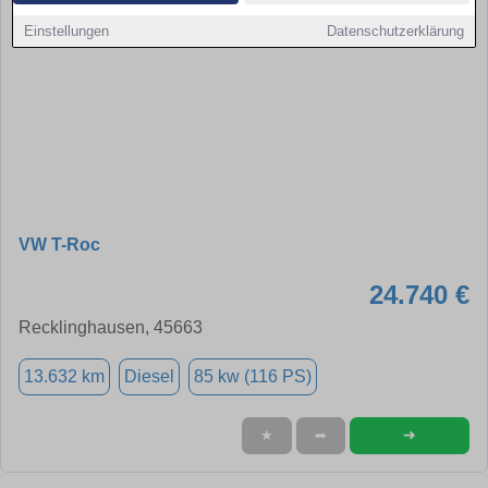
Einstellungen
Datenschutzerklärung
VW T-Roc
24.740 €
Recklinghausen, 45663
13.632 km
Diesel
85 kw (116 PS)
➜
★
➦