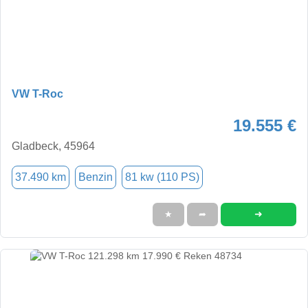
VW T-Roc
19.555 €
Gladbeck, 45964
37.490 km
Benzin
81 kw (110 PS)
➜
★
➦