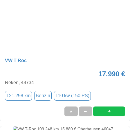
VW T-Roc
17.990 €
Reken, 48734
121.298 km
Benzin
110 kw (150 PS)
➜
★
➦