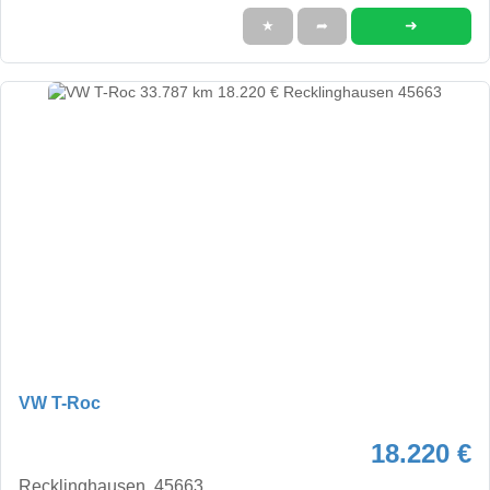
➜
★
➦
VW T-Roc
18.220 €
Recklinghausen, 45663