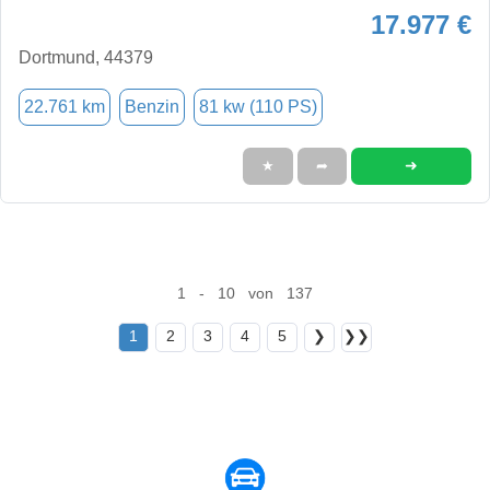
17.977 €
Dortmund, 44379
22.761 km
Benzin
81 kw (110 PS)
➜
★
➦
1 - 10 von 137
1
2
3
4
5
❯
❯❯