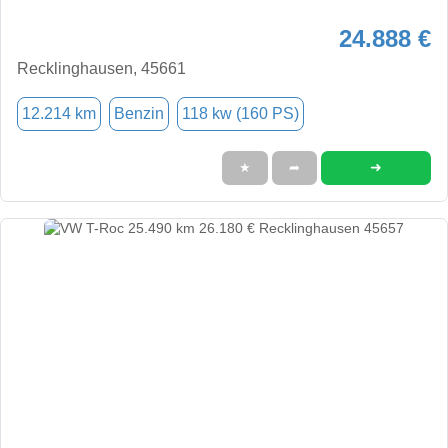
24.888 €
Recklinghausen, 45661
12.214 km
Benzin
118 kw (160 PS)
➜
★
➦