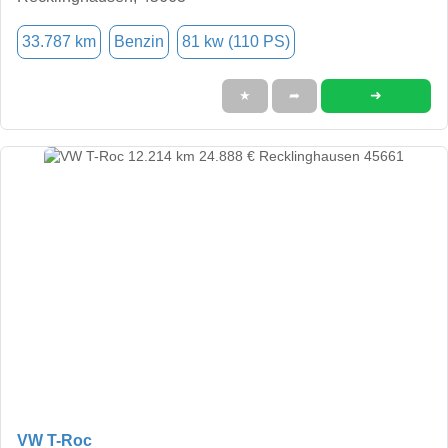
33.787 km
Benzin
81 kw (110 PS)
➜
★
➦
VW T-Roc