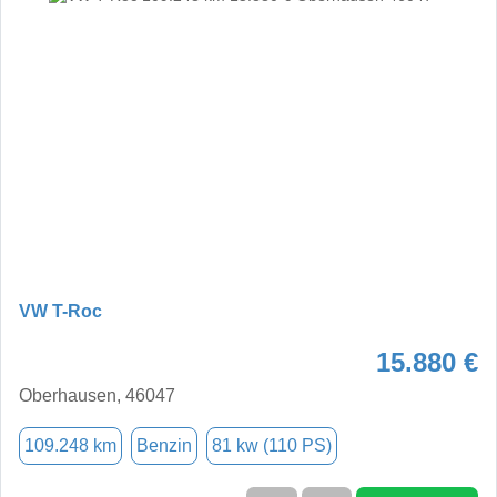
VW T-Roc
15.880 €
Oberhausen, 46047
109.248 km
Benzin
81 kw (110 PS)