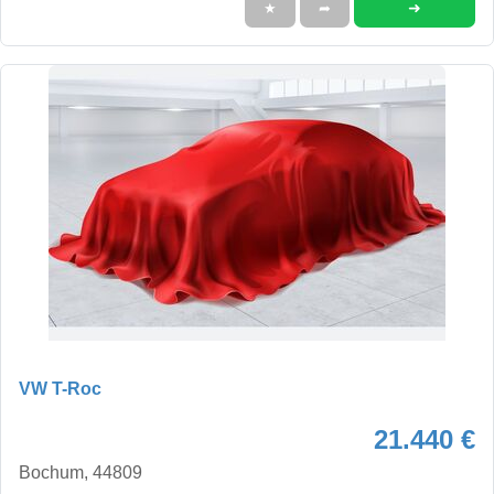
➜
★
➦
VW T-Roc
21.440 €
Bochum, 44809