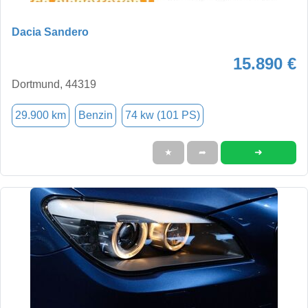
Dacia Sandero
15.890 €
Dortmund, 44319
29.900 km
Benzin
74 kw (101 PS)
➜
★
➦