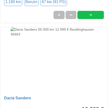
1.190 km
Benzin
67 kw (91 PS)
➜
★
➦
Dacia Sandero