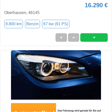
16.290 €
Oberhausen, 46145
8.800 km
Benzin
67 kw (91 PS)
➜
★
➦