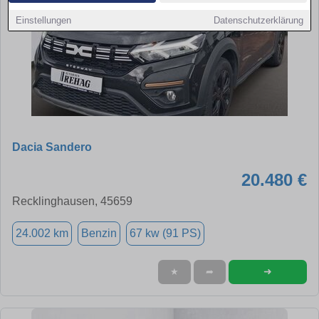
Einstellungen
Datenschutzerklärung
Dacia Sandero
20.480 €
Recklinghausen, 45659
24.002 km
Benzin
67 kw (91 PS)
➜
★
➦