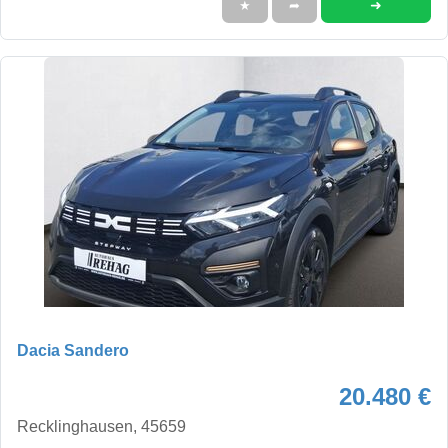
➜
★
➦
Dacia Sandero
20.480 €
Recklinghausen, 45659