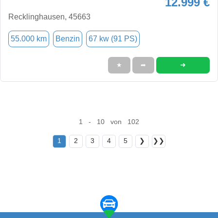
12.999 €
Recklinghausen, 45663
55.000 km
Benzin
67 kw (91 PS)
➜
★
➦
1 - 10 von 102
1
2
3
4
5
❯
❯❯