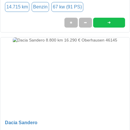
14.715 km
Benzin
67 kw (91 PS)
➜
★
➦
Dacia Sandero