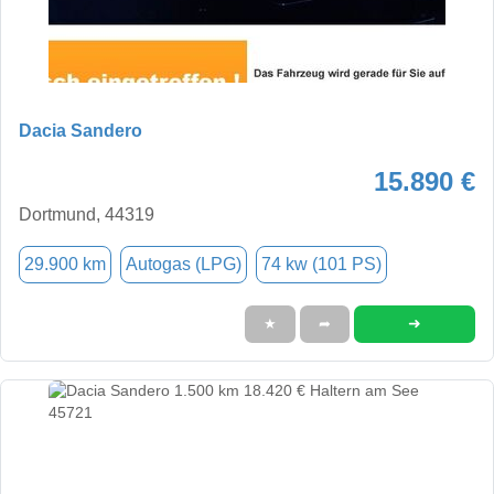
Dacia Sandero
15.890 €
Dortmund, 44319
29.900 km
Autogas (LPG)
74 kw (101 PS)
➜
★
➦