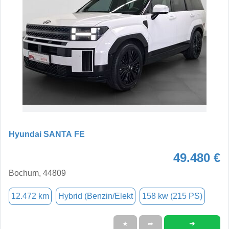
Hyundai SANTA FE
49.480 €
Bochum, 44809
12.472 km
Hybrid (Benzin/Elekt
158 kw (215 PS)
➜
★
➦