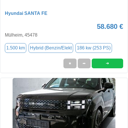
Hyundai SANTA FE
58.680 €
Mülheim, 45478
1.500 km
Hybrid (Benzin/Elekt
186 kw (253 PS)
➜
★
➦