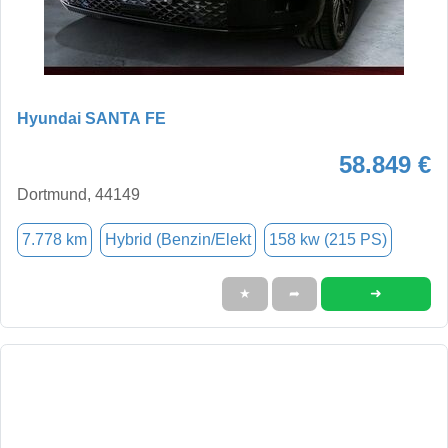
Hyundai SANTA FE
58.849 €
Dortmund, 44149
7.778 km
Hybrid (Benzin/Elekt
158 kw (215 PS)
➜
★
➦