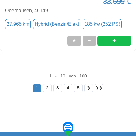
33.699 €
Oberhausen, 46149
27.965 km
Hybrid (Benzin/Elekt
185 kw (252 PS)
➜
★
➦
1 - 10 von 100
1
2
3
4
5
❯
❯❯