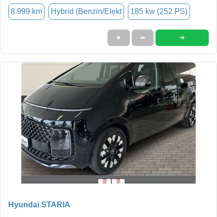
8.999 km
Hybrid (Benzin/Elekt
185 kw (252 PS)
➜
★
➦
Hyundai STARIA