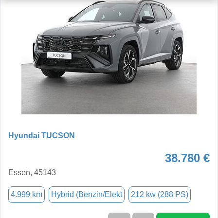
Hyundai TUCSON
38.780 €
Essen, 45143
4.999 km
Hybrid (Benzin/Elekt
212 kw (288 PS)