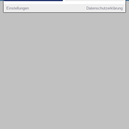
Copyright © 2000 - 2026 | 1A Infosysteme GmbH | Content by: 1a-sites-autos
Einstellungen
Datenschutzerklärung
08.08.2026