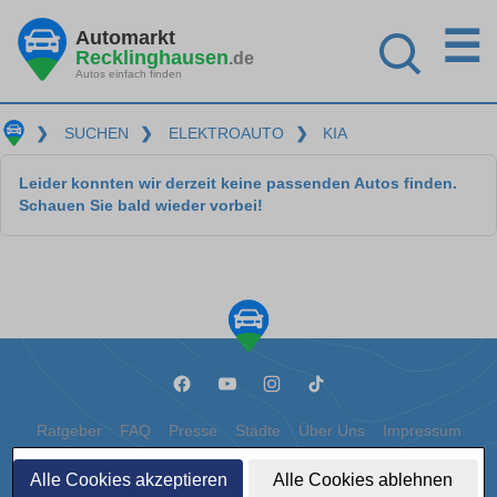
☰
Automarkt
Recklinghausen
.de
Autos einfach finden
❯
SUCHEN
❯
ELEKTROAUTO
❯
KIA
Leider konnten wir derzeit keine passenden Autos finden.
Schauen Sie bald wieder vorbei!
Ratgeber
FAQ
Presse
Städte
Über Uns
Impressum
Datenschutz
Cookies
Alle Cookies akzeptieren
Alle Cookies ablehnen