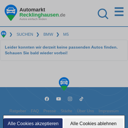
☰
Automarkt
Recklinghausen
.de
Autos einfach finden
❯
SUCHEN
❯
BMW
❯
M5
Leider konnten wir derzeit keine passenden Autos finden.
Schauen Sie bald wieder vorbei!
Ratgeber
FAQ
Presse
Städte
Über Uns
Impressum
Datenschutz
Cookies
Alle Cookies akzeptieren
Alle Cookies ablehnen