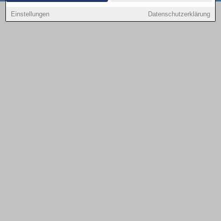
Copyright © 2000 - 2026 | 1A Infosysteme GmbH | Content by: 1a-sites-autos
Einstellungen
Datenschutzerklärung
08.08.2026