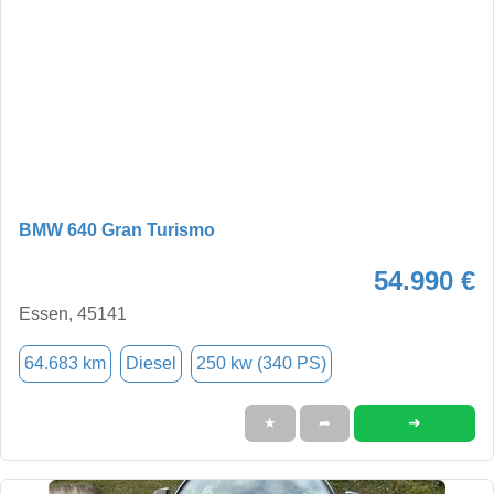
BMW 640 Gran Turismo
54.990 €
Essen, 45141
64.683 km
Diesel
250 kw (340 PS)
➜
★
➦