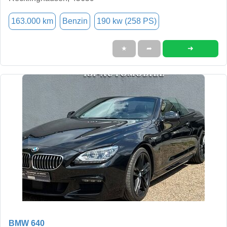
163.000 km
Benzin
190 kw (258 PS)
➜
★
➦
BMW 640