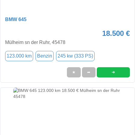
BMW 645
18.500 €
Mülheim sn der Ruhr, 45478
123.000 km
Benzin
245 kw (333 PS)
➜
★
➦