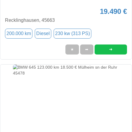
19.490 €
Recklinghausen, 45663
200.000 km
Diesel
230 kw (313 PS)
➜
★
➦