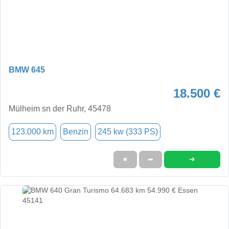
BMW 645
18.500 €
Mülheim sn der Ruhr, 45478
123.000 km
Benzin
245 kw (333 PS)
➜
★
➦