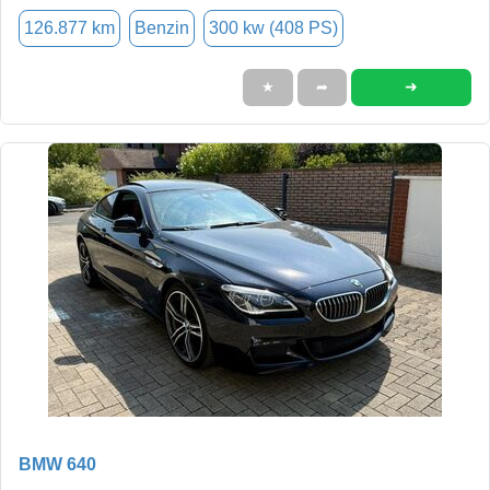
126.877 km
Benzin
300 kw (408 PS)
➜
★
➦
BMW 640