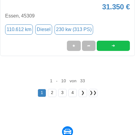
31.350 €
Essen, 45309
110.612 km
Diesel
230 kw (313 PS)
➜
★
➦
1 - 10 von 33
1
2
3
4
❯
❯❯