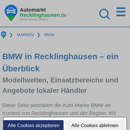
☰
Automarkt
Recklinghausen
.de
Autos einfach finden
❯
MARKEN
❯
BMW
BMW in Recklinghausen – ein
Überblick
Modellwelten, Einsatzbereiche und
Angebote lokaler Händler
Diese Seite porträtiert die Auto-Marke BMW im
Kontext von Recklinghausen und der Region. Wir
skizzieren, in welchen Fahrzeugklassen BMW stark
Alle Cookies akzeptieren
Alle Cookies ablehnen
vertreten ist, welche Modellreihen häufig im Stadt-