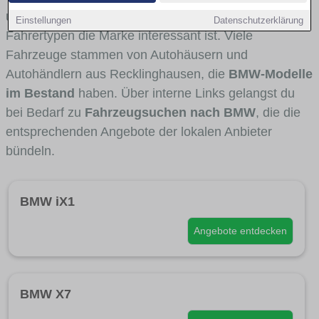
und Umlandverkehr zu sehen sind und für welche
Einstellungen
Datenschutzerklärung
Fahrertypen die Marke interessant ist. Viele
Fahrzeuge stammen von Autohäusern und
Autohändlern aus Recklinghausen, die
BMW-Modelle
im Bestand
haben. Über interne Links gelangst du
bei Bedarf zu
Fahrzeugsuchen nach BMW
, die die
entsprechenden Angebote der lokalen Anbieter
bündeln.
BMW iX1
Angebote entdecken
BMW X7