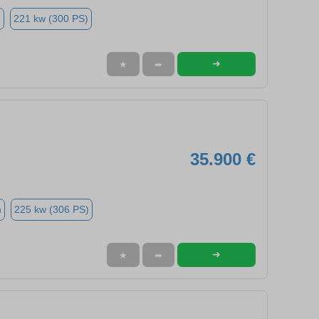
n
221 kw (300 PS)
➜
★
➦
35.900 €
n
225 kw (306 PS)
➜
★
➦