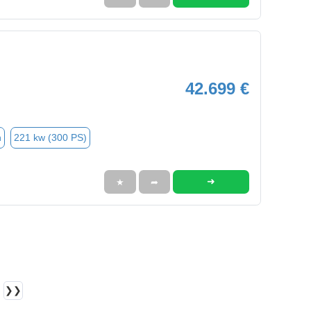
42.699 €
n
221 kw (300 PS)
➜
★
➦
❯❯