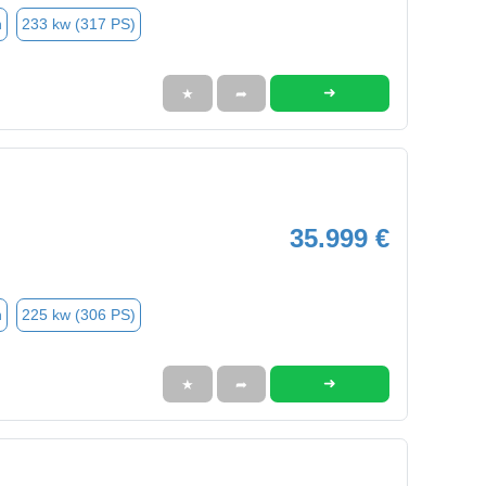
n
233 kw (317 PS)
➜
★
➦
35.999 €
n
225 kw (306 PS)
➜
★
➦