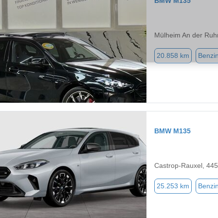
BMW M135
Mülheim An der Ruh
20.858 km
Benzi
BMW M135
Castrop-Rauxel, 44
25.253 km
Benzi