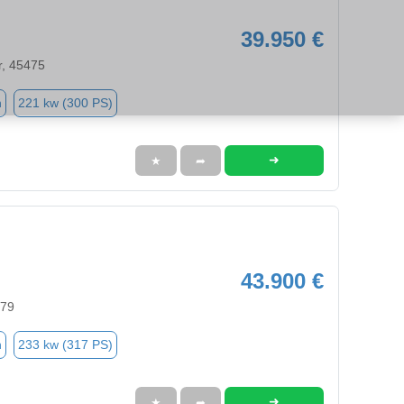
39.950 €
r, 45475
n
221 kw (300 PS)
➜
★
➦
43.900 €
579
n
233 kw (317 PS)
➜
★
➦