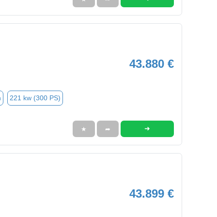
43.880 €
n
221 kw (300 PS)
➜
★
➦
43.899 €