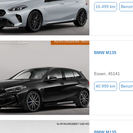
16.499 km
Benzi
BMW M135
Essen, 45141
40.999 km
Benzi
BMW M135