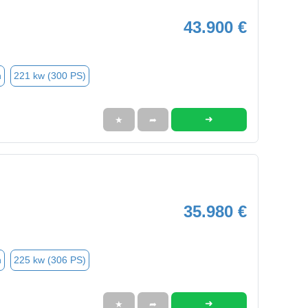
43.900 €
n
221 kw (300 PS)
➜
★
➦
35.980 €
n
225 kw (306 PS)
➜
★
➦