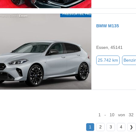
BMW M135
Essen, 45141
25.742 km
Benzi
1 - 10 von 32
1
2
3
4
❯