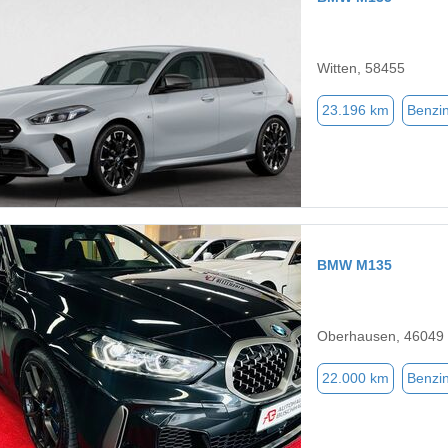
Witten, 58455
23.196 km
Benzi
BMW M135
Oberhausen, 46049
22.000 km
Benzi