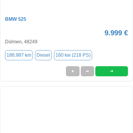
BMW 525
9.999 €
Dülmen, 48249
188.987 km
Diesel
160 kw (218 PS)
➜
★
➦