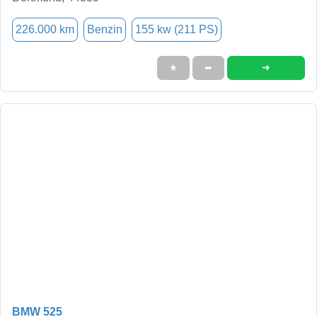
226.000 km
Benzin
155 kw (211 PS)
➜
★
➦
BMW 525