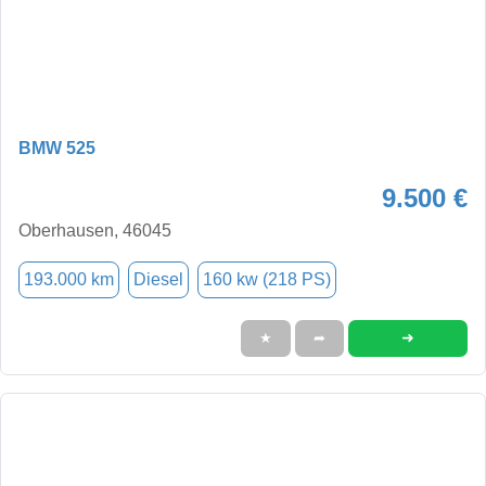
BMW 525
9.500 €
Oberhausen, 46045
193.000 km
Diesel
160 kw (218 PS)
➜
★
➦