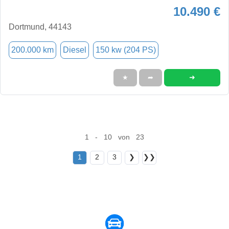
10.490 €
Dortmund, 44143
200.000 km
Diesel
150 kw (204 PS)
➜
★
➦
1 - 10 von 23
1
2
3
❯
❯❯