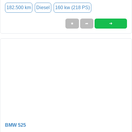
182.500 km
Diesel
160 kw (218 PS)
➜
★
➦
BMW 525