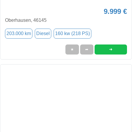
9.999 €
Oberhausen, 46145
203.000 km
Diesel
160 kw (218 PS)
➜
★
➦