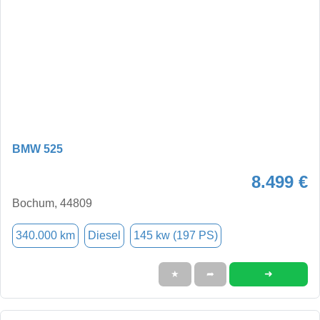
BMW 525
8.499 €
Bochum, 44809
340.000 km
Diesel
145 kw (197 PS)
➜
★
➦