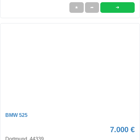
➜
★
➦
BMW 525
7.000 €
Dortmund, 44339