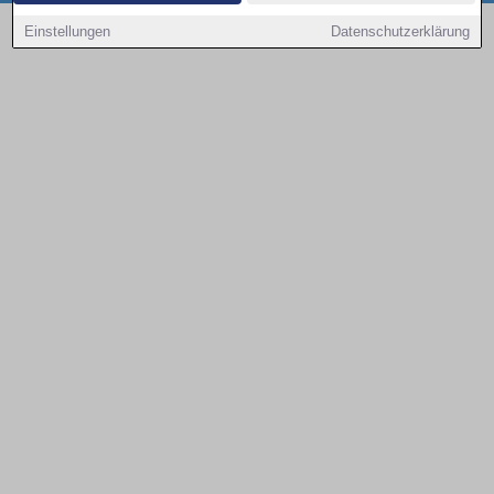
Copyright © 2000 - 2026 | 1A Infosysteme GmbH | Content by: 1a-sites-autos
Einstellungen
Datenschutzerklärung
09.08.2026