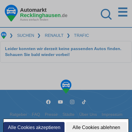
☰
Automarkt
Recklinghausen
.de
Autos einfach finden
❯
SUCHEN
❯
RENAULT
❯
TRAFIC
Leider konnten wir derzeit keine passenden Autos finden.
Schauen Sie bald wieder vorbei!
Ratgeber
FAQ
Presse
Städte
Über Uns
Impressum
Datenschutz
Cookies
Alle Cookies akzeptieren
Alle Cookies ablehnen