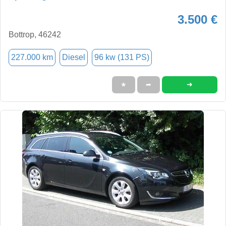
3.500 €
Bottrop, 46242
227.000 km
Diesel
96 kw (131 PS)
➜
★
➦