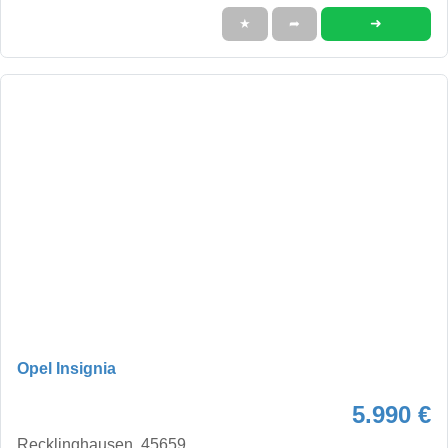
➜
★
➦
Opel Insignia
5.990 €
Recklinghausen, 45659