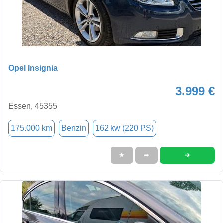
Opel Insignia
3.999 €
Essen, 45355
175.000 km
Benzin
162 kw (220 PS)
➜
★
➦