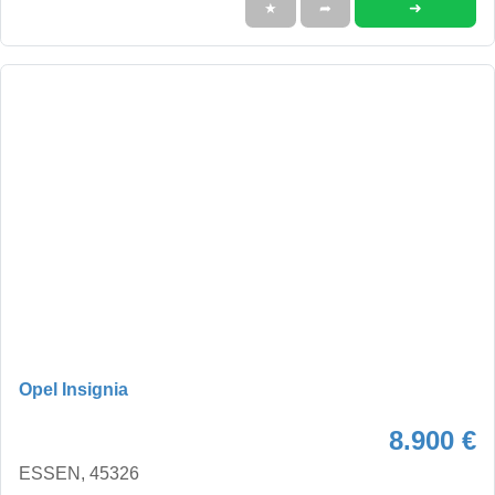
➜
★
➦
Opel Insignia
8.900 €
ESSEN, 45326