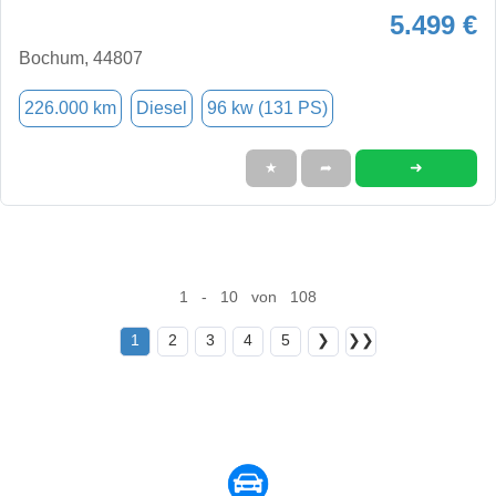
5.499 €
Bochum, 44807
226.000 km
Diesel
96 kw (131 PS)
➜
★
➦
1 - 10 von 108
1
2
3
4
5
❯
❯❯