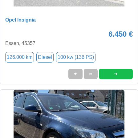
Opel Insignia
6.450 €
Essen, 45357
126.000 km
Diesel
100 kw (136 PS)
➜
★
➦