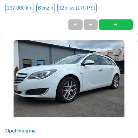
137.000 km
Benzin
125 kw (170 PS)
➜
★
➦
Opel Insignia