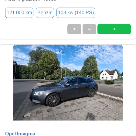
121.000 km
Benzin
103 kw (140 PS)
➜
★
➦
Opel Insignia