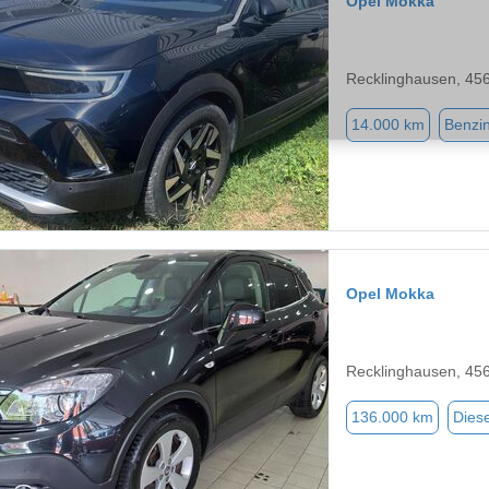
Opel Mokka
Recklinghausen, 45
14.000 km
Benzi
Opel Mokka
Recklinghausen, 45
136.000 km
Diese