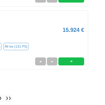
15.924 €
n
96 kw (131 PS)
➜
★
➦
❯
❯❯