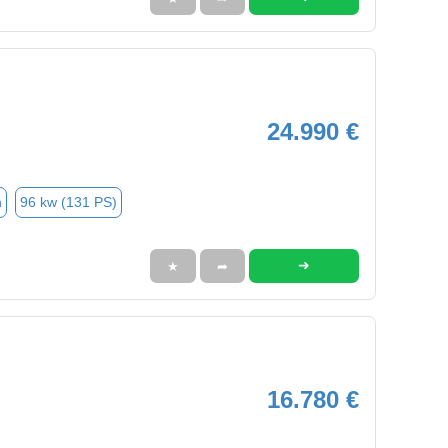
24.990 €
n
96 kw (131 PS)
➜
★
➦
16.780 €