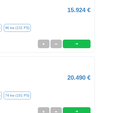
15.924 €
n
96 kw (131 PS)
➜
★
➦
20.490 €
n
74 kw (101 PS)
➜
★
➦