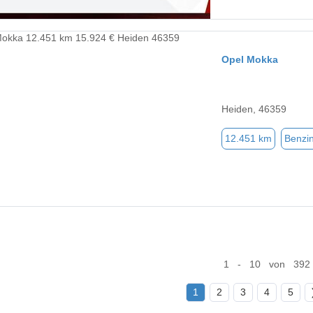
Opel Mokka
Heiden, 46359
12.451 km
Benzi
1 - 10 von 392
1
2
3
4
5