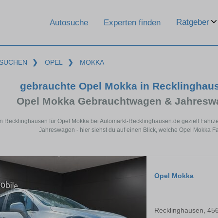
Ratgeber
Autosuche
Experten finden
SUCHEN
❯
OPEL
❯
MOKKA
gebrauchte Opel Mokka in Recklinghau
Opel Mokka Gebrauchtwagen & Jahreswa
in Recklinghausen für Opel Mokka bei Automarkt-Recklinghausen.de gezielt Fahr
Jahreswagen - hier siehst du auf einen Blick, welche Opel Mokka F
Opel Mokka
Recklinghausen, 45