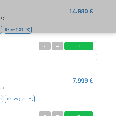
14.980 €
657
n
96 kw (131 PS)
➜
★
➦
7.999 €
661
l
100 kw (136 PS)
➜
★
➦