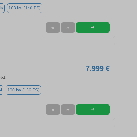
in
103 kw (140 PS)
➜
★
➦
7.999 €
661
l
100 kw (136 PS)
➜
★
➦