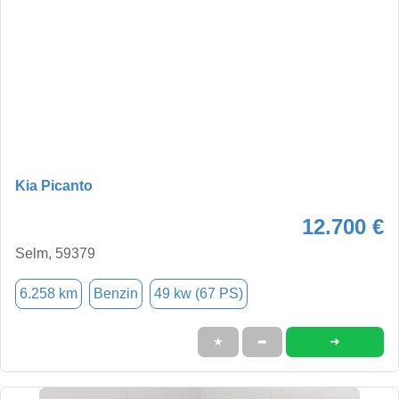
Kia Picanto
12.700 €
Selm, 59379
6.258 km
Benzin
49 kw (67 PS)
➜
★
➦