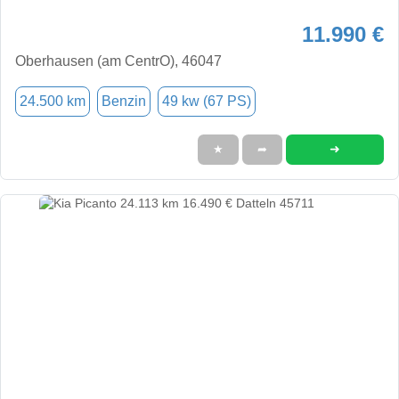
11.990 €
Oberhausen (am CentrO), 46047
24.500 km
Benzin
49 kw (67 PS)
➜
★
➦