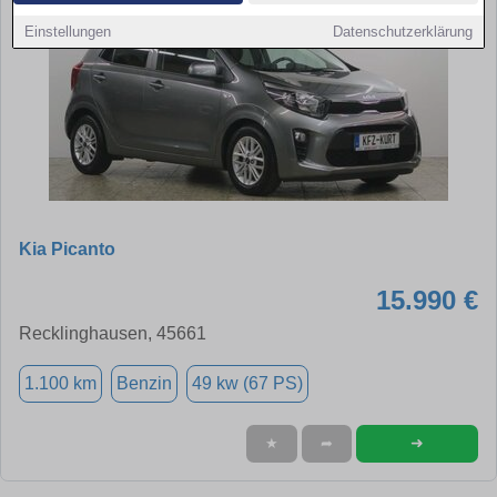
Einstellungen
Datenschutzerklärung
Kia Picanto
15.990 €
Recklinghausen, 45661
1.100 km
Benzin
49 kw (67 PS)
➜
★
➦