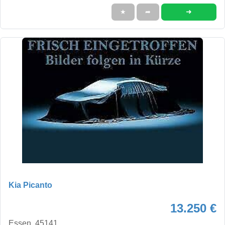
➜
★
➦
Kia Picanto
13.250 €
Essen, 45141