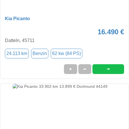
Kia Picanto
16.490 €
Datteln, 45711
24.113 km
Benzin
62 kw (84 PS)
➜
★
➦