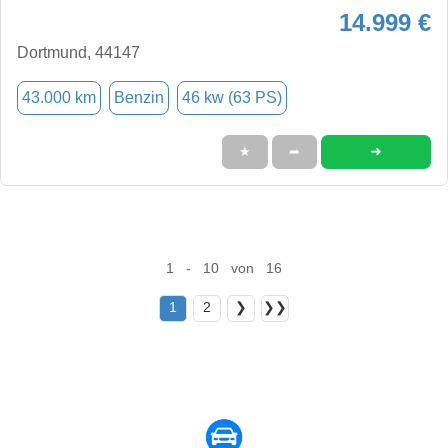
14.999 €
Dortmund, 44147
43.000 km
Benzin
46 kw (63 PS)
➜
★
➦
1 - 10 von 16
1
2
❯
❯❯