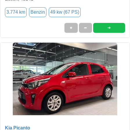
3.774 km
Benzin
49 kw (67 PS)
➜
★
➦
Kia Picanto