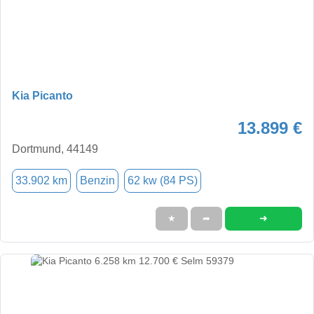
Kia Picanto
13.899 €
Dortmund, 44149
33.902 km
Benzin
62 kw (84 PS)
➜
★
➦