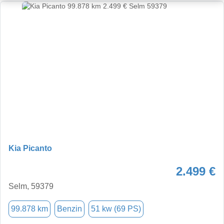
Kia Picanto
2.499 €
Selm, 59379
99.878 km
Benzin
51 kw (69 PS)