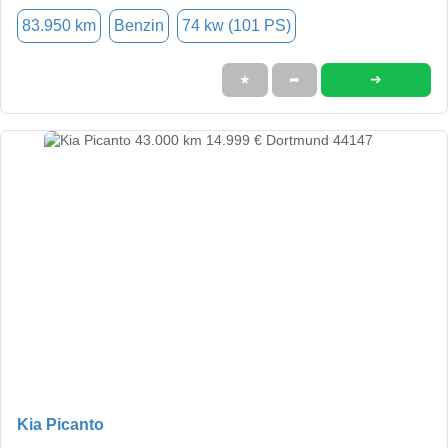
83.950 km
Benzin
74 kw (101 PS)
➜
★
➦
Kia Picanto