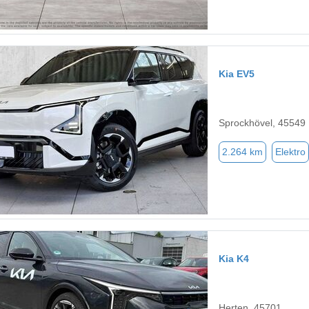
Kia EV5
Sprockhövel, 45549
2.264 km
Elektro
Kia K4
Herten, 45701