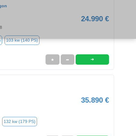
gon
24.990 €
8
n
103 kw (140 PS)
➜
★
➦
35.890 €
132 kw (179 PS)