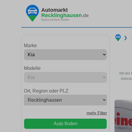
Automarkt
Recklinghausen
.de
Autos einfach finden
❯
Marke
Modelle
Mit der
Gebrau
Ort, Region oder PLZ
mehr Filter
Auto finden