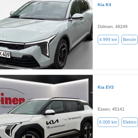
Kia K4
Dülmen, 48249
4.999 km
Benzin
Kia EV3
Essen, 45141
6.000 km
Elektro