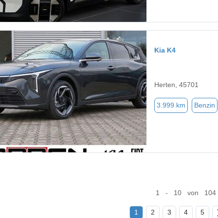
Kia K4
Herten, 45701
3.999 km
Benzin
1 - 10 von 104
1
2
3
4
5