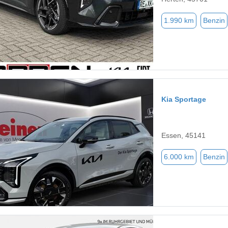
1.990 km
Benzin
Kia Sportage
Essen, 45141
6.000 km
Benzin