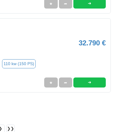
➜
★
➦
32.790 €
110 kw (150 PS)
➜
★
➦
❯
❯❯