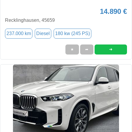
14.890 €
Recklinghausen, 45659
237.000 km
Diesel
180 kw (245 PS)
➜
★
➦