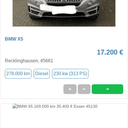
BMW X5
17.200 €
Recklinghausen, 45661
278.000 km
Diesel
230 kw (313 PS)
➜
★
➦