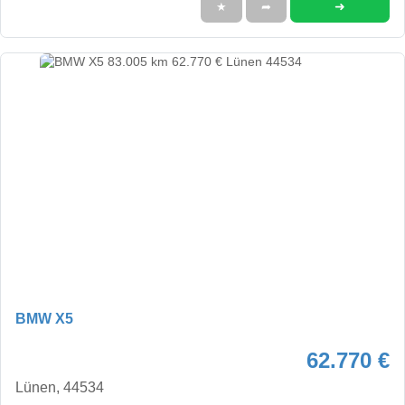
➜
★
➦
BMW X5
62.770 €
Lünen, 44534