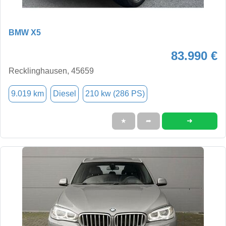
BMW X5
83.990 €
Recklinghausen, 45659
9.019 km
Diesel
210 kw (286 PS)
➜
★
➦