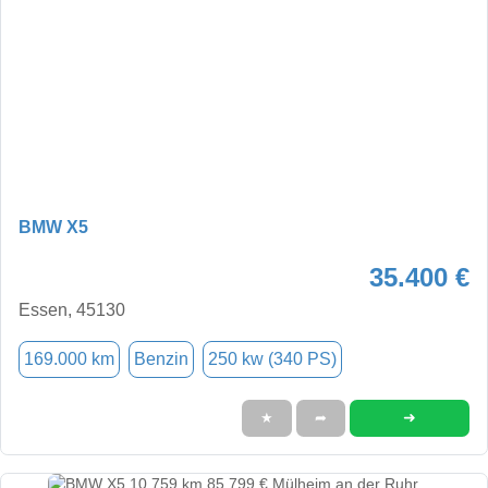
BMW X5
35.400 €
Essen, 45130
169.000 km
Benzin
250 kw (340 PS)
➜
★
➦