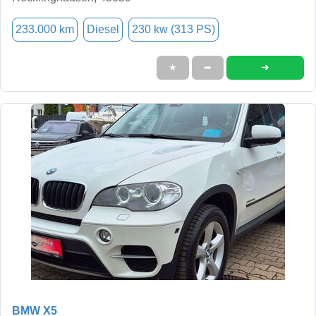
233.000 km
Diesel
230 kw (313 PS)
➜
★
➦
BMW X5