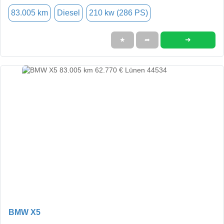
83.005 km
Diesel
210 kw (286 PS)
➜
★
➦
BMW X5