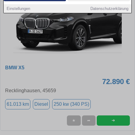
Einstellungen
Datenschutzerklärung
BMW X5
72.890 €
Recklinghausen, 45659
61.013 km
Diesel
250 kw (340 PS)
➜
★
➦