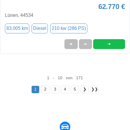
62.770 €
Lünen, 44534
83.005 km
Diesel
210 kw (286 PS)
➜
★
➦
1 - 10 von 171
1
2
3
4
5
❯
❯❯