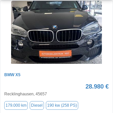
BMW X5
28.980 €
Recklinghausen, 45657
179.000 km
Diesel
190 kw (258 PS)