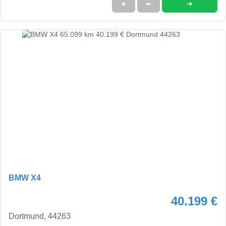
➜
★
➦
BMW X4
40.199 €
Dortmund, 44263