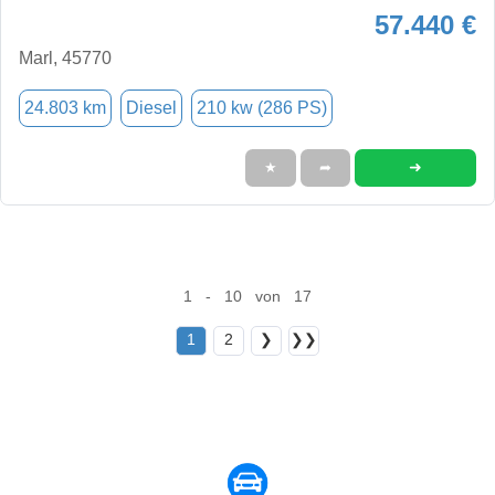
57.440 €
Marl, 45770
24.803 km
Diesel
210 kw (286 PS)
➜
★
➦
1 - 10 von 17
1
2
❯
❯❯