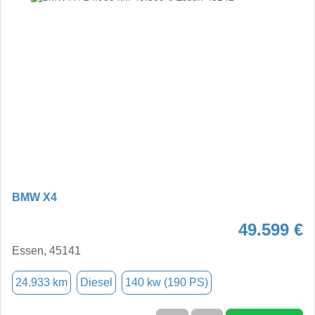
BMW X4
49.599 €
Essen, 45141
24.933 km
Diesel
140 kw (190 PS)