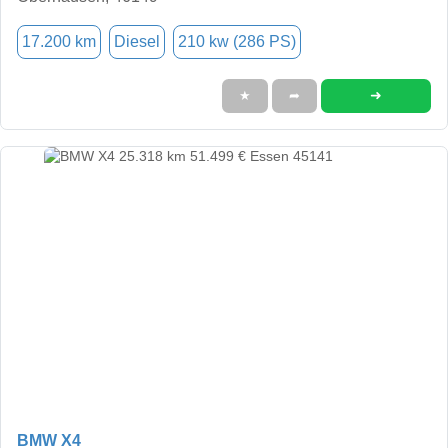
17.200 km
Diesel
210 kw (286 PS)
➜
★
➦
BMW X4