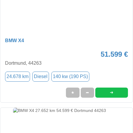
BMW X4
51.599 €
Dortmund, 44263
24.678 km
Diesel
140 kw (190 PS)
➜
★
➦