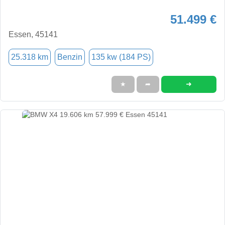
51.499 €
Essen, 45141
25.318 km
Benzin
135 kw (184 PS)
➜
★
➦