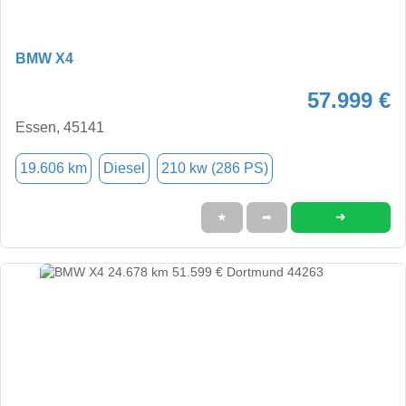
BMW X4
57.999 €
Essen, 45141
19.606 km
Diesel
210 kw (286 PS)
➜
★
➦