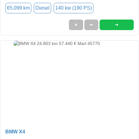
65.099 km
Diesel
140 kw (190 PS)
➜
★
➦
BMW X4