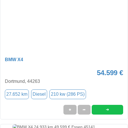
BMW X4
54.599 €
Dortmund, 44263
27.652 km
Diesel
210 kw (286 PS)
➜
★
➦