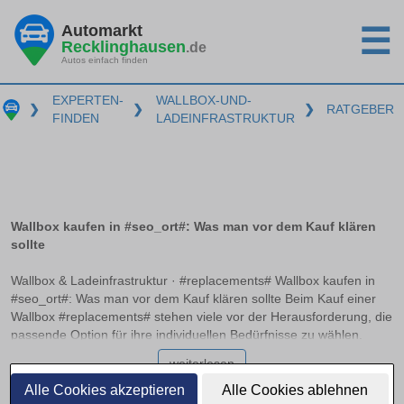
Automarkt
☰
Recklinghausen
.de
Autos einfach finden
EXPERTEN-
WALLBOX-UND-
❯
❯
❯
RATGEBER
FINDEN
LADEINFRASTRUKTUR
Wallbox kaufen in #seo_ort#: Was man vor dem Kauf klären
sollte
Wallbox & Ladeinfrastruktur · #replacements# Wallbox kaufen in
#seo_ort#: Was man vor dem Kauf klären sollte Beim Kauf einer
Wallbox #replacements# stehen viele vor der Herausforderung, die
passende Option für ihre individuellen Bedürfnisse zu wählen.
Essentielle Entscheidungskriterien wie Ladeleistung, Anschlussart
weiterlesen
und Smart-Charging-Funktionen spielen hierbei eine
entscheidende Rolle. In diesem Ratgeber erhalten Sie
Alle Cookies akzeptieren
Alle Cookies ablehnen