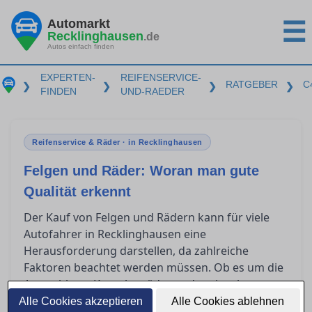
Automarkt
☰
Recklinghausen
.de
Autos einfach finden
EXPERTEN-
REIFENSERVICE-
RATGEBER
C
❯
❯
❯
❯
FINDEN
UND-RAEDER
Reifenservice & Räder · in Recklinghausen
Felgen und Räder: Woran man gute
Qualität erkennt
Der Kauf von Felgen und Rädern kann für viele
Autofahrer in Recklinghausen eine
Herausforderung darstellen, da zahlreiche
Faktoren beachtet werden müssen. Ob es um die
Auswahl von Kompletträdern oder einzelnen
Felgen geht, Fachwissen über die
Alle Cookies akzeptieren
Alle Cookies ablehnen