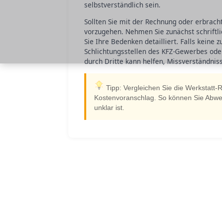
selbstverständlich sein.
Sollten Sie mit der Rechnung oder erbrachte
vorzugehen. Nehmen Sie zunächst schriftli
Sie Ihre Bedenken detailliert. Falls keine
Schlichtungsstellen des KFZ-Gewerbes ode
durch Dritte kann helfen, Missverständniss
Tipp: Vergleichen Sie die Werkstatt-
Kostenvoranschlag. So können Sie Abweic
unklar ist.