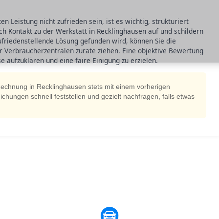
n Leistung nicht zufrieden sein, ist es wichtig, strukturiert
ch Kontakt zu der Werkstatt in Recklinghausen auf und schildern
 zufriedenstellende Lösung gefunden wird, können Sie die
r Verbraucherzentralen zurate ziehen. Eine objektive Bewertung
e aufzuklären und eine faire Einigung zu erzielen.
Rechnung in Recklinghausen stets mit einem vorherigen
hungen schnell feststellen und gezielt nachfragen, falls etwas