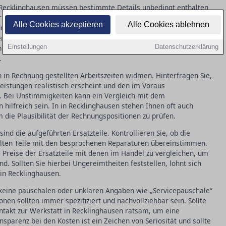
 Recklinghausen müssen bestimmte Details unbedingt enthalten
rift der Werkstatt, das Datum der Auftragserteilung und -
Alle Cookies akzeptieren
Alle Cookies ablehnen
 der durchgeführten Arbeiten und verwendeten
. Achten
Ersatzteile
verständlich formuliert sind, um mögliche Ungereimtheiten
Einstellungen
Datenschutzerklärung
nen Unklarheiten auffallen, zögern Sie nicht, direkt in der
.
in Rechnung gestellten Arbeitszeiten widmen. Hinterfragen Sie,
eistungen realistisch erscheint und den im Voraus
. Bei Unstimmigkeiten kann ein Vergleich mit dem
hilfreich sein. In in Recklinghausen stehen Ihnen oft auch
 die Plausibilität der Rechnungspositionen zu prüfen.
sind die aufgeführten Ersatzteile. Kontrollieren Sie, ob die
llten Teile mit den besprochenen Reparaturen übereinstimmen.
ie Preise der Ersatzteile mit denen im Handel zu vergleichen, um
d. Sollten Sie hierbei Ungereimtheiten feststellen, lohnt sich
in Recklinghausen.
 keine pauschalen oder unklaren Angaben wie „Servicepauschale“
onen sollten immer spezifiziert und nachvollziehbar sein. Sollte
ontakt zur Werkstatt in Recklinghausen ratsam, um eine
sparenz bei den Kosten ist ein Zeichen von Seriosität und sollte