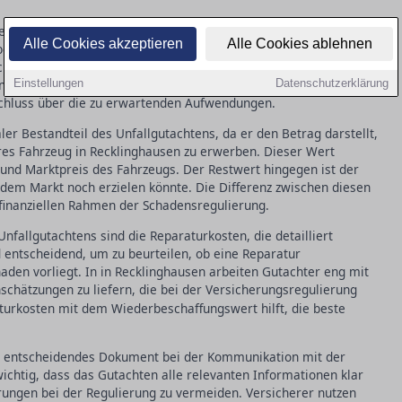
e Basis für eine reibungslose Schadensregulierung. In in
Alle Cookies akzeptieren
Alle Cookies ablehnen
aben zum Hergang des Unfalls, den beteiligten Fahrzeugen und
lich sind klare Berechnungen zum Wiederbeschaffungswert und
en Rahmen des Schadens abzustecken. Zuverlässige Angaben zu
Einstellungen
Datenschutzerklärung
chluss über die zu erwartenden Aufwendungen.
er Bestandteil des Unfallgutachtens, da er den Betrag darstellt,
ares Fahrzeug in Recklinghausen zu erwerben. Dieser Wert
d und Marktpreis des Fahrzeugs. Der Restwert hingegen ist der
dem Markt noch erzielen könnte. Die Differenz zwischen diesen
inanziellen Rahmen der Schadensregulierung.
nfallgutachtens sind die Reparaturkosten, die detailliert
 entscheidend, um zu beurteilen, ob eine Reparatur
chaden vorliegt. In in Recklinghausen arbeiten Gutachter eng mit
hätzungen zu liefern, die bei der Versicherungsregulierung
turkosten mit dem Wiederbeschaffungswert hilft, die beste
als entscheidendes Dokument bei der Kommunikation mit der
wichtig, dass das Gutachten alle relevanten Informationen klar
rungen bei der Regulierung zu vermeiden. Versicherer nutzen