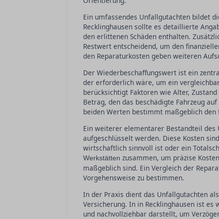
Orientierung.
Ein umfassendes Unfallgutachten bildet di
Recklinghausen sollte es detaillierte Ang
den erlittenen Schäden enthalten. Zusätz
Restwert entscheidend, um den finanziell
den Reparaturkosten geben weiteren Aufs
Der Wiederbeschaffungswert ist ein zentral
der erforderlich wäre, um ein vergleichb
berücksichtigt Faktoren wie Alter, Zustan
Betrag, den das beschädigte Fahrzeug auf 
beiden Werten bestimmt maßgeblich den f
Ein weiterer elementarer Bestandteil des U
aufgeschlüsselt werden. Diese Kosten sind
wirtschaftlich sinnvoll ist oder ein Totals
zusammen, um präzise Kostensc
Werkstätten
maßgeblich sind. Ein Vergleich der Repara
Vorgehensweise zu bestimmen.
In der Praxis dient das Unfallgutachten 
Versicherung. In in Recklinghausen ist es 
und nachvollziehbar darstellt, um Verzöge