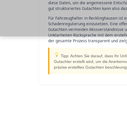
diese Daten, um die angemessene Entschä
gut strukturiertes Gutachten kann also daz
Für Fahrzeughalter in Recklinghausen ist e
Schadenregulierung einzusetzen. Eine off
Gutachten vermeiden Missverständnisse un
Unklarheiten Rücksprache mit dem erstelle
der gesamte Prozess transparent und zielg
Tipp: Achten Sie darauf, dass Ihr Unf
Gutachter erstellt wird, um die Anerkenn
präzise erstelltes Gutachten beschleunig