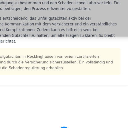
digung zu bestimmen und den Schaden schnell abzuwickeln. Ein
u beitragen, den Prozess effizienter zu gestalten.
s entscheidend, das Unfallgutachten aktiv bei der
ene Kommunikation mit dem Versicherer und ein verständliches
d Komplikationen. Zudem kann es hilfreich sein, bei
nden Gutachter zu halten, um alle Fragen zu klären. So bleibt
erichtet.
allgutachten in Recklinghausen von einem zertifizierten
ung durch die Versicherung sicherzustellen. Ein vollständig und
t die Schadenregulierung erheblich.