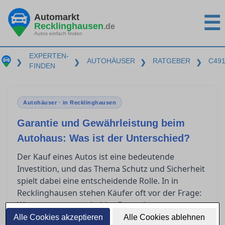
Automarkt
☰
Recklinghausen
.de
Autos einfach finden
EXPERTEN-
AUTOHÄUSER
RATGEBER
C49
❯
❯
❯
❯
FINDEN
Autohäuser · in Recklinghausen
Garantie und Gewährleistung beim
Autohaus: Was ist der Unterschied?
Der Kauf eines Autos ist eine bedeutende
Investition, und das Thema Schutz und Sicherheit
spielt dabei eine entscheidende Rolle. In in
Recklinghausen stehen Käufer oft vor der Frage:
Was genau unterscheidet Garantie von
Gewährleistung? Dieser Artikel bietet klare
Alle Cookies akzeptieren
Alle Cookies ablehnen