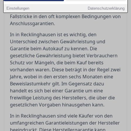
Orientierung, indem er die gesetzlichen und
Einstellungen
vertraglichen Regelungen beleuchtet, sowie die
Datenschutzerklärung
Fallstricke in den oft komplexen Bedingungen von
Anschlussgarantien.
In in Recklinghausen ist es wichtig, den
Unterschied zwischen Gewährleistung und
Garantie beim Autokauf zu kennen. Die
gesetzliche Gewährleistung bietet Verbrauchern
Schutz vor Mängeln, die beim Kauf bereits
vorhanden waren. Diese beträgt in der Regel zwei
Jahre, wobei in den ersten sechs Monaten eine
Beweislastumkehr gilt. Im Gegensatz dazu
handelt es sich bei einer Garantie um eine
freiwillige Leistung des Herstellers, die über die
gesetzlichen Vorgaben hinausgehen kann.
In in Recklinghausen sind viele Käufer von den
umfangreichen Garantieleistungen der Hersteller
beeindruckt. Diese Herstellergarantie kann