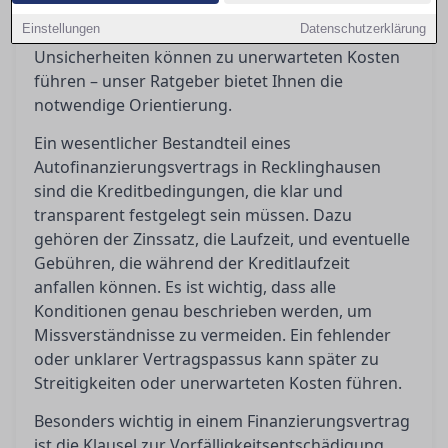
Vorfälligkeitsentschädigungen bedeuten oder
Einstellungen
Datenschutzerklärung
wann ein Widerruf möglich ist. Diese
Unsicherheiten können zu unerwarteten Kosten
führen – unser Ratgeber bietet Ihnen die
notwendige Orientierung.
Ein wesentlicher Bestandteil eines
Autofinanzierungsvertrags in Recklinghausen
sind die Kreditbedingungen, die klar und
transparent festgelegt sein müssen. Dazu
gehören der Zinssatz, die Laufzeit, und eventuelle
Gebühren, die während der Kreditlaufzeit
anfallen können. Es ist wichtig, dass alle
Konditionen genau beschrieben werden, um
Missverständnisse zu vermeiden. Ein fehlender
oder unklarer Vertragspassus kann später zu
Streitigkeiten oder unerwarteten Kosten führen.
Besonders wichtig in einem Finanzierungsvertrag
ist die Klausel zur Vorfälligkeitsentschädigung,