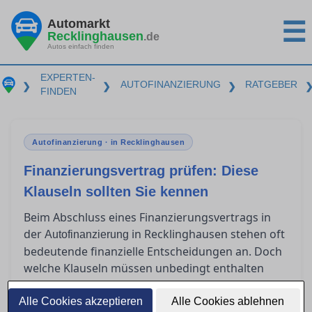
Automarkt
☰
Recklinghausen
.de
Autos einfach finden
EXPERTEN-
AUTOFINANZIERUNG
RATGEBER
❯
❯
❯
FINDEN
Autofinanzierung · in Recklinghausen
Finanzierungsvertrag prüfen: Diese
Klauseln sollten Sie kennen
Beim Abschluss eines Finanzierungsvertrags in
der
in Recklinghausen stehen oft
Autofinanzierung
bedeutende finanzielle Entscheidungen an. Doch
welche Klauseln müssen unbedingt enthalten
sein, um rechtlich abgesichert zu sein? Viele
Verbraucher sind unsicher, was
Alle Cookies akzeptieren
Alle Cookies ablehnen