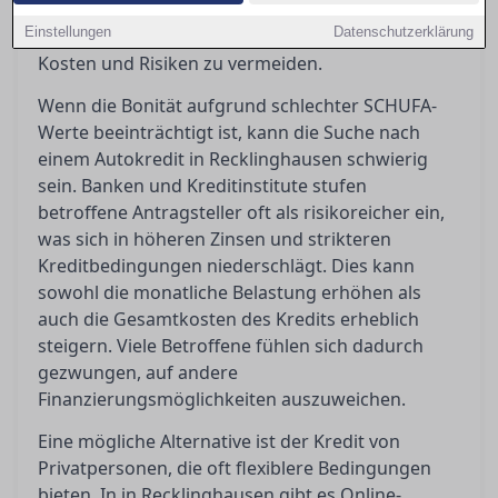
Alternativen auf und helfen Ihnen dabei, die
Einstellungen
Datenschutzerklärung
richtige Entscheidung zu treffen, um unnötige
Kosten und Risiken zu vermeiden.
Wenn die Bonität aufgrund schlechter SCHUFA-
Werte beeinträchtigt ist, kann die Suche nach
einem Autokredit in Recklinghausen schwierig
sein. Banken und Kreditinstitute stufen
betroffene Antragsteller oft als risikoreicher ein,
was sich in höheren Zinsen und strikteren
Kreditbedingungen niederschlägt. Dies kann
sowohl die monatliche Belastung erhöhen als
auch die Gesamtkosten des Kredits erheblich
steigern. Viele Betroffene fühlen sich dadurch
gezwungen, auf andere
Finanzierungsmöglichkeiten auszuweichen.
Eine mögliche Alternative ist der Kredit von
Privatpersonen, die oft flexiblere Bedingungen
bieten. In in Recklinghausen gibt es Online-