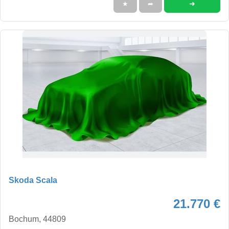
➜
★
➦
Skoda Scala
21.770 €
Bochum, 44809