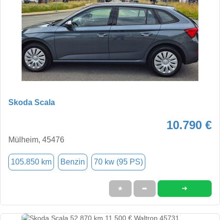
Skoda Scala
10.790 €
Mülheim, 45476
105.850 km
Benzin
70 kw (95 PS)
➜
★
➦