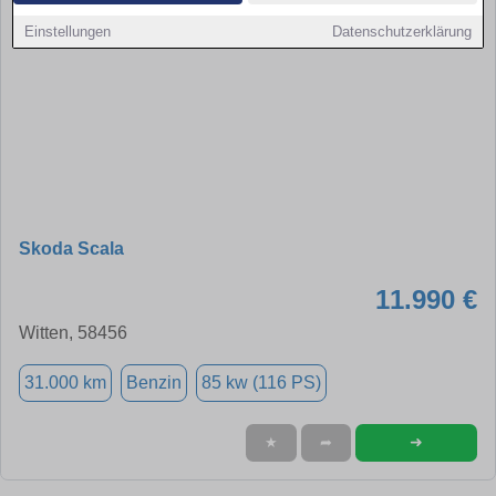
Einstellungen
Datenschutzerklärung
Skoda Scala
11.990 €
Witten, 58456
31.000 km
Benzin
85 kw (116 PS)
➜
★
➦