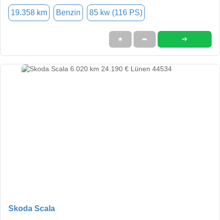
19.358 km
Benzin
85 kw (116 PS)
➜
★
➦
Skoda Scala