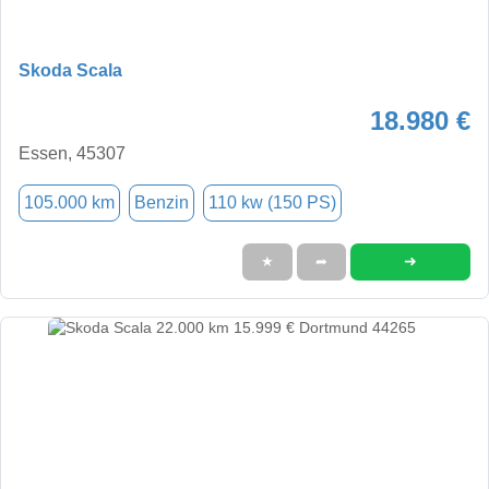
Skoda Scala
18.980 €
Essen, 45307
105.000 km
Benzin
110 kw (150 PS)
➜
★
➦