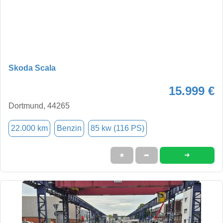
Skoda Scala
15.999 €
Dortmund, 44265
22.000 km
Benzin
85 kw (116 PS)
➜
★
➦