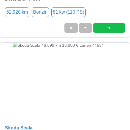
52.920 km
Benzin
81 kw (110 PS)
➜
★
➦
Skoda Scala