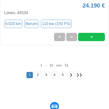
24.190 €
Lünen, 44534
6.020 km
Benzin
110 kw (150 PS)
➜
★
➦
1 - 10 von 51
1
2
3
4
5
❯
❯❯