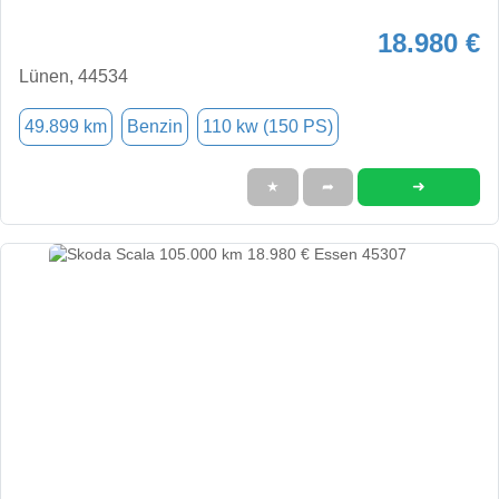
18.980 €
Lünen, 44534
49.899 km
Benzin
110 kw (150 PS)
➜
★
➦