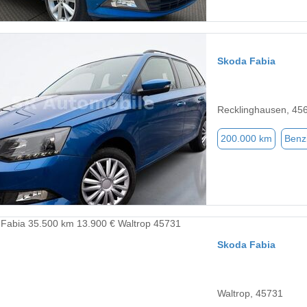
Skoda Fabia
Recklinghausen, 45
200.000 km
Benz
Skoda Fabia
Waltrop, 45731