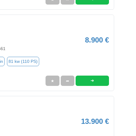
8.900 €
661
in
81 kw (110 PS)
➜
★
➦
13.900 €