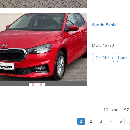
Skoda Fabia
Marl, 45770
32.024 km
Benzi
1 - 10 von 197
1
2
3
4
5