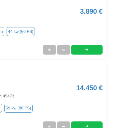
3.890 €
in
44 kw (60 PS)
➜
★
➦
14.450 €
r, 45473
n
59 kw (80 PS)
➜
★
➦