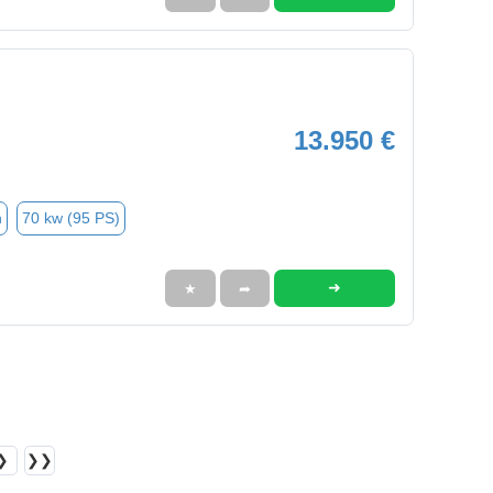
13.950 €
n
70 kw (95 PS)
➜
★
➦
❯
❯❯