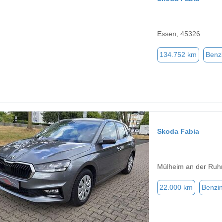
Essen, 45326
134.752 km
Benz
Skoda Fabia
Mülheim an der Ruh
22.000 km
Benzi