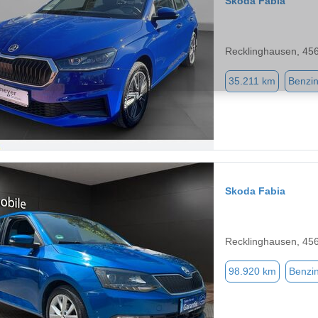
Skoda Fabia
Recklinghausen, 45
35.211 km
Benzi
Skoda Fabia
Recklinghausen, 45
98.920 km
Benzi