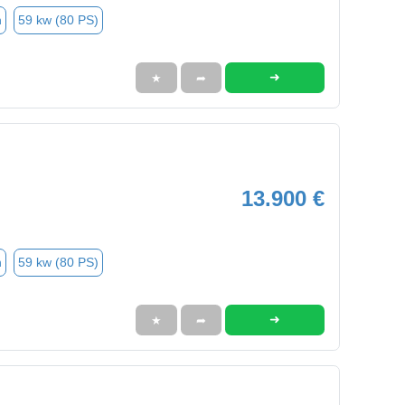
n
59 kw (80 PS)
➜
★
➦
13.900 €
n
59 kw (80 PS)
➜
★
➦