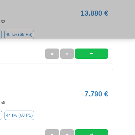
13.880 €
663
n
48 kw (65 PS)
➜
★
➦
7.790 €
659
n
44 kw (60 PS)
➜
★
➦