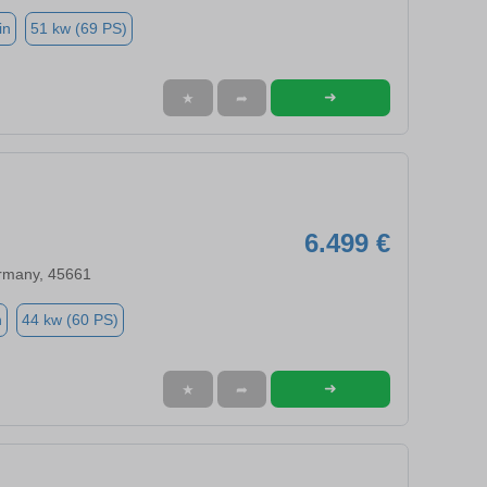
in
51 kw (69 PS)
➜
★
➦
6.499 €
rmany, 45661
n
44 kw (60 PS)
➜
★
➦