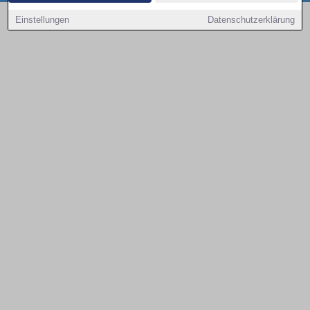
Copyright © 2000 - 2026 | 1A Infosysteme GmbH | Content by: 1a-sites-autos
Einstellungen
Datenschutzerklärung
08.08.2026