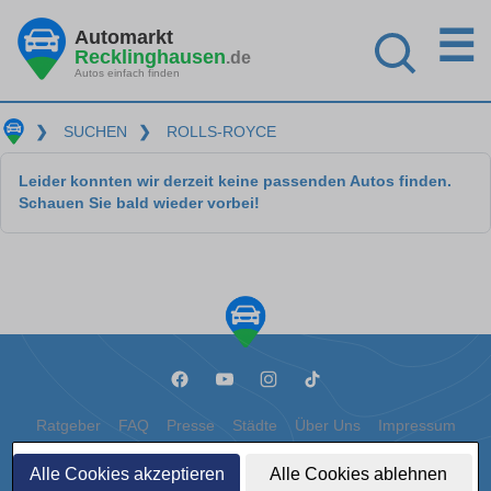
☰
Automarkt
Recklinghausen
.de
Autos einfach finden
❯
SUCHEN
❯
ROLLS-ROYCE
Leider konnten wir derzeit keine passenden Autos finden.
Schauen Sie bald wieder vorbei!
Ratgeber
FAQ
Presse
Städte
Über Uns
Impressum
Datenschutz
Cookies
Alle Cookies akzeptieren
Alle Cookies ablehnen