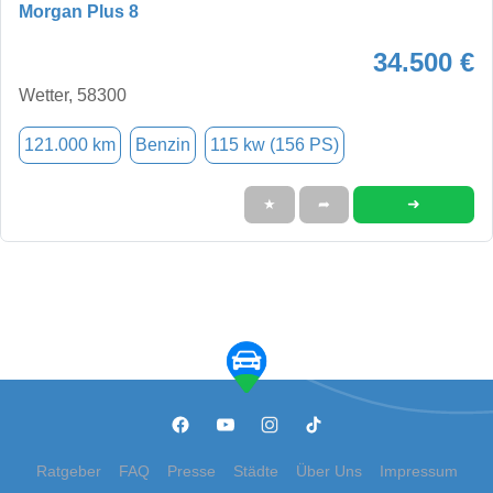
Morgan Plus 8
34.500 €
Wetter, 58300
121.000 km
Benzin
115 kw (156 PS)
➜
★
➦
Ratgeber
FAQ
Presse
Städte
Über Uns
Impressum