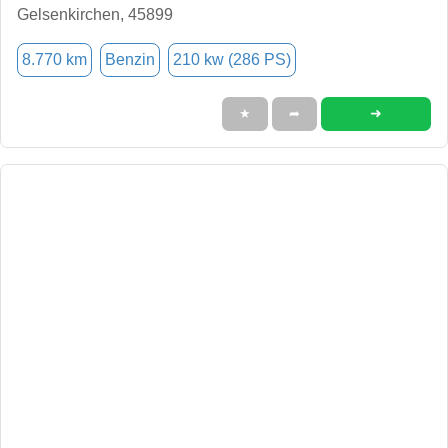
Gelsenkirchen, 45899
8.770 km
Benzin
210 kw (286 PS)
➜
★
➦