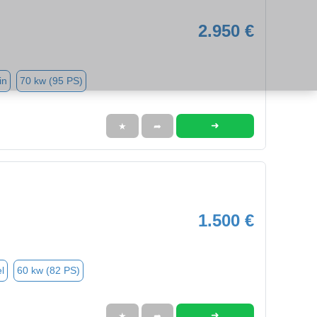
2.950 €
in
70 kw (95 PS)
➜
★
➦
1.500 €
l
60 kw (82 PS)
➜
★
➦