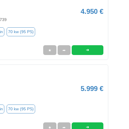
4.950 €
5739
in
70 kw (95 PS)
➜
★
➦
5.999 €
in
70 kw (95 PS)
➜
★
➦