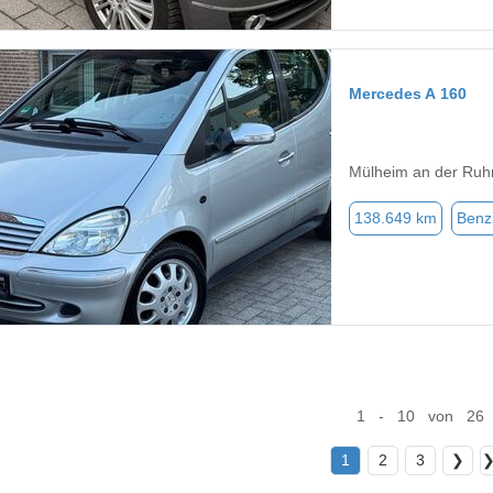
Mercedes A 160
Mülheim an der Ruh
138.649 km
Benz
1 - 10 von 26
1
2
3
❯