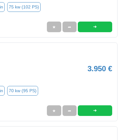
in
75 kw (102 PS)
➜
★
➦
3.950 €
in
70 kw (95 PS)
➜
★
➦