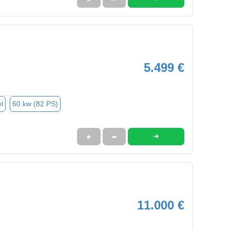
5.499 €
l
60 kw (82 PS)
➜
★
➦
11.000 €