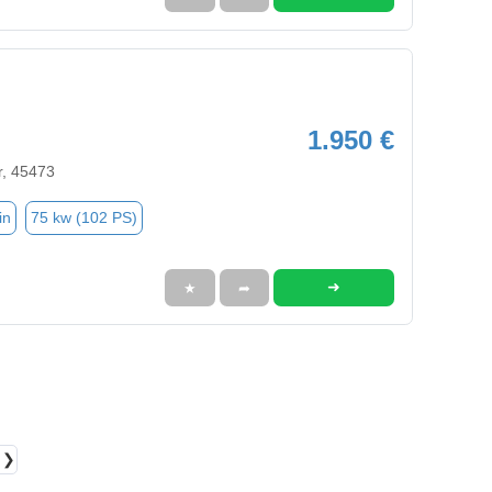
1.950 €
r, 45473
in
75 kw (102 PS)
➜
★
➦
❯❯