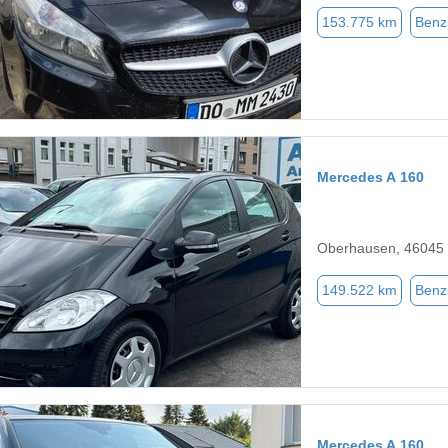
153.775 km
Benz
Mercedes A 160
Oberhausen, 46045
149.522 km
Benz
Mercedes A 160