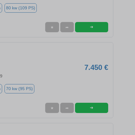
n
80 kw (109 PS)
➜
★
➦
7.450 €
99
n
70 kw (95 PS)
➜
★
➦