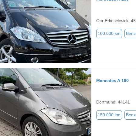
Oer Erkeschwick, 4
100.000 km
Benz
Mercedes A 160
Dortmund, 44141
150.000 km
Benz