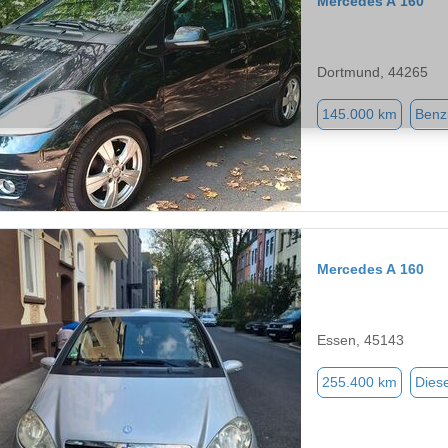
Mercedes A 160
Dortmund, 44265
145.000 km
Benz
Mercedes A 160
Essen, 45143
255.400 km
Diese