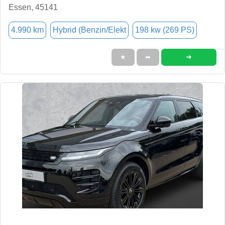
Essen, 45141
4.990 km
Hybrid (Benzin/Elekt
198 kw (269 PS)
➜
★
➦