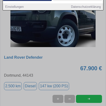
Einstellungen
Datenschutzerklärung
Land Rover Defender
67.900 €
Dortmund, 44143
2.500 km
Diesel
147 kw (200 PS)
➜
★
➦