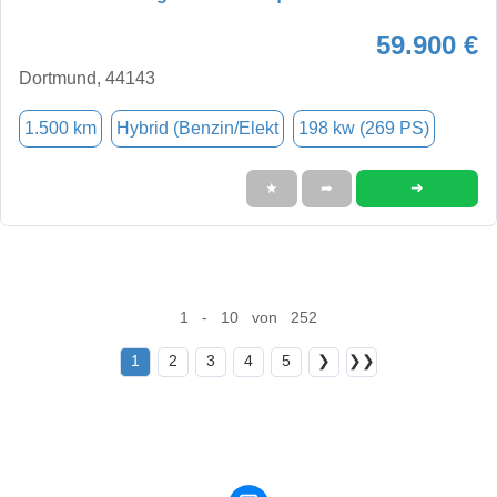
59.900 €
Dortmund, 44143
1.500 km
Hybrid (Benzin/Elekt
198 kw (269 PS)
➜
★
➦
1 - 10 von 252
1
2
3
4
5
❯
❯❯