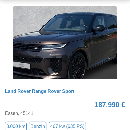
Land Rover Range Rover Sport
187.990 €
Essen, 45141
3.000 km
Benzin
467 kw (635 PS)