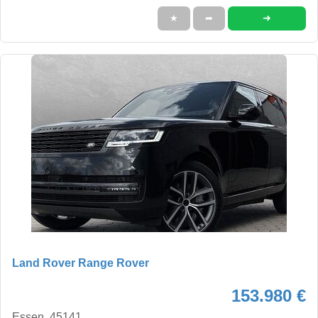
➜
★
➦
Land Rover Range Rover
153.980 €
Essen, 45141