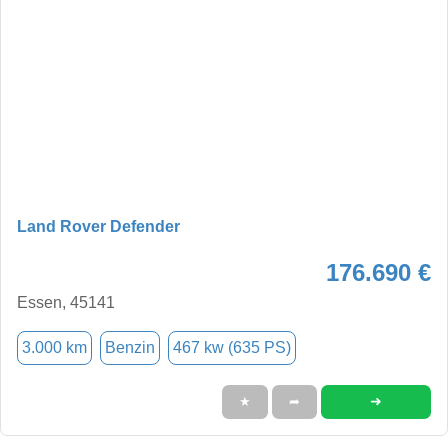
Land Rover Defender
176.690 €
Essen, 45141
3.000 km
Benzin
467 kw (635 PS)
➜
★
➦