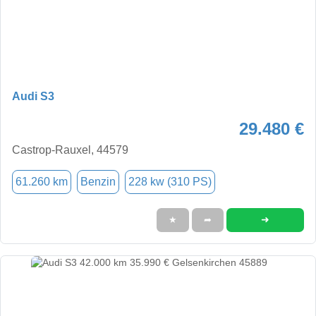
Audi S3
29.480 €
Castrop-Rauxel, 44579
61.260 km
Benzin
228 kw (310 PS)
➜
★
➦