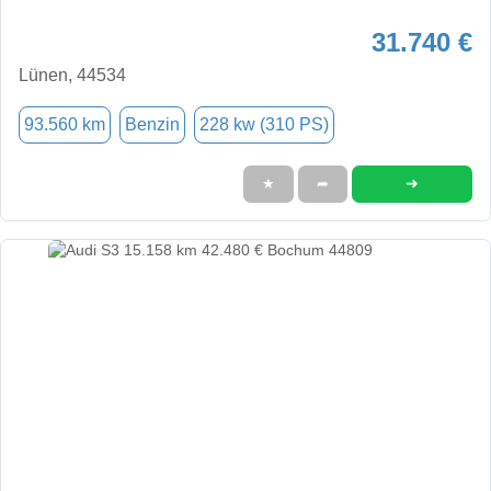
31.740 €
Lünen, 44534
93.560 km
Benzin
228 kw (310 PS)
➜
★
➦