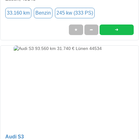
33.160 km
Benzin
245 kw (333 PS)
➜
★
➦
Audi S3