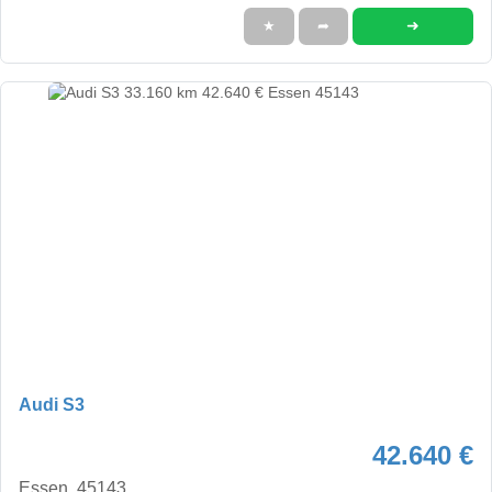
➜
★
➦
Audi S3
42.640 €
Essen, 45143