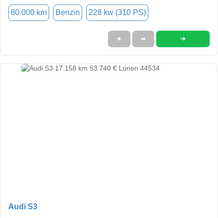
80.000 km
Benzin
228 kw (310 PS)
➜
★
➦
Audi S3