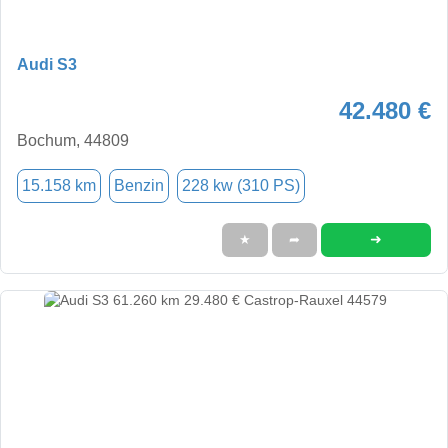
Audi S3
42.480 €
Bochum, 44809
15.158 km
Benzin
228 kw (310 PS)
➜
★
➦