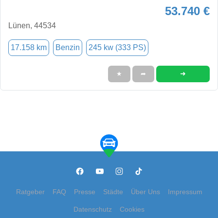
53.740 €
Lünen, 44534
17.158 km
Benzin
245 kw (333 PS)
➜
★
➦
Ratgeber
FAQ
Presse
Städte
Über Uns
Impressum
Datenschutz
Cookies