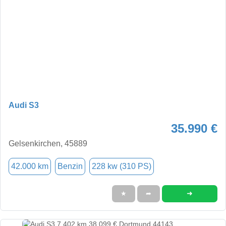
Audi S3
35.990 €
Gelsenkirchen, 45889
42.000 km
Benzin
228 kw (310 PS)
➜
★
➦