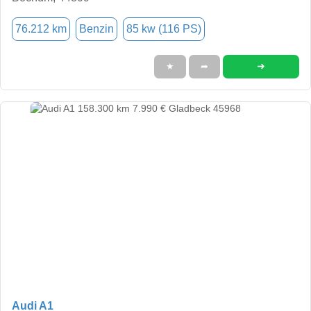
76.212 km
Benzin
85 kw (116 PS)
➜
★
➦
Audi A1