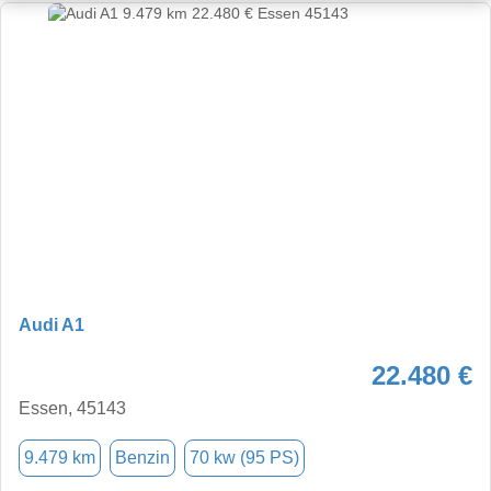
Audi A1
22.480 €
Essen, 45143
9.479 km
Benzin
70 kw (95 PS)