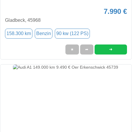
7.990 €
Gladbeck, 45968
158.300 km
Benzin
90 kw (122 PS)
➜
★
➦