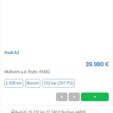
Audi A1
39.980 €
Mülheim a.d. Ruhr, 45481
1.500 km
Benzin
152 kw (207 PS)
➜
★
➦