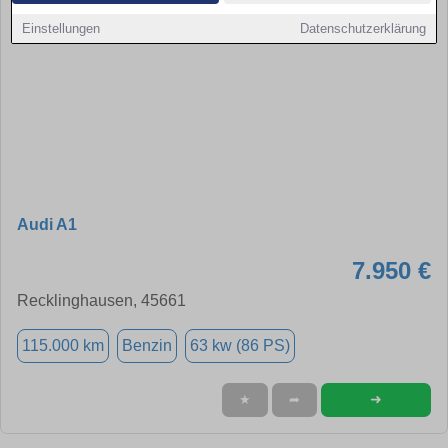
Einstellungen
Datenschutzerklärung
Audi A1
7.950 €
Recklinghausen, 45661
115.000 km
Benzin
63 kw (86 PS)
➜
★
➦