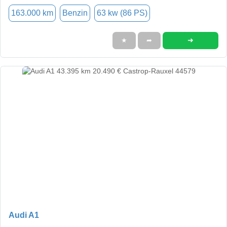
163.000 km
Benzin
63 kw (86 PS)
➜
★
➦
Audi A1