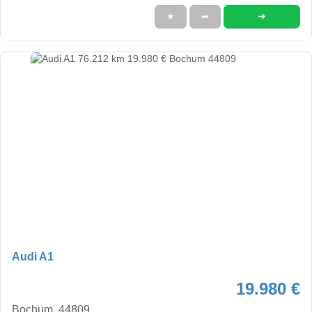
➜
★
➦
Audi A1
19.980 €
Bochum, 44809