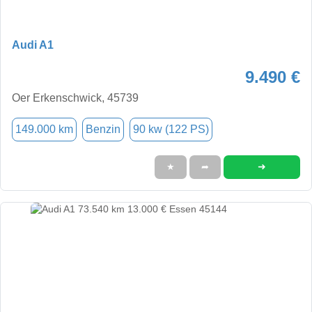
Audi A1
9.490 €
Oer Erkenschwick, 45739
149.000 km
Benzin
90 kw (122 PS)
➜
★
➦