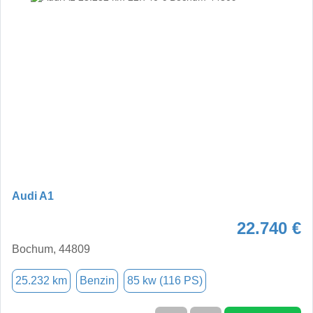
Audi A1
22.740 €
Bochum, 44809
25.232 km
Benzin
85 kw (116 PS)