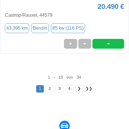
20.490 €
Castrop-Rauxel, 44579
43.395 km
Benzin
85 kw (116 PS)
➜
★
➦
1 - 10 von 34
1
2
3
4
❯
❯❯