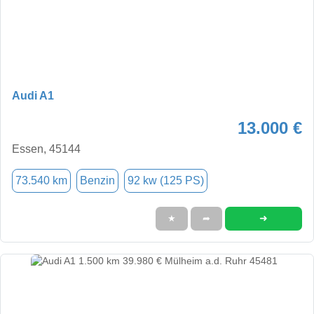
Audi A1
13.000 €
Essen, 45144
73.540 km
Benzin
92 kw (125 PS)
➜
★
➦