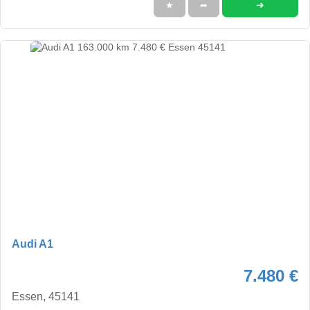
➜
★
➦
Audi A1
7.480 €
Essen, 45141