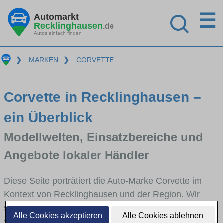
☰
Automarkt
Recklinghausen
.de
Autos einfach finden
❯
MARKEN
❯
CORVETTE
Corvette in Recklinghausen –
ein Überblick
Modellwelten, Einsatzbereiche und
Angebote lokaler Händler
Diese Seite porträtiert die Auto-Marke Corvette im
Kontext von Recklinghausen und der Region. Wir
skizzieren, in welchen Fahrzeugklassen Corvette
Alle Cookies akzeptieren
Alle Cookies ablehnen
stark vertreten ist, welche Modellreihen häufig im