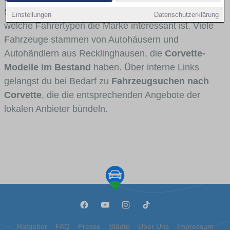
Stadt- und Umlandverkehr zu sehen sind und für
Einstellungen
Datenschutzerklärung
welche Fahrertypen die Marke interessant ist. Viele
Fahrzeuge stammen von Autohäusern und
Autohändlern aus Recklinghausen, die
Corvette-
Modelle im Bestand
haben. Über interne Links
gelangst du bei Bedarf zu
Fahrzeugsuchen nach
Corvette
, die die entsprechenden Angebote der
lokalen Anbieter bündeln.
Ratgeber
FAQ
Presse
Städte
Über Uns
Impressum