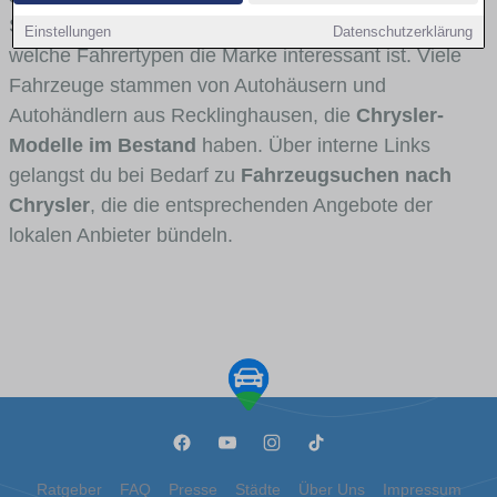
Stadt- und Umlandverkehr zu sehen sind und für
Einstellungen
Datenschutzerklärung
welche Fahrertypen die Marke interessant ist. Viele
Fahrzeuge stammen von Autohäusern und
Autohändlern aus Recklinghausen, die
Chrysler-
Modelle im Bestand
haben. Über interne Links
gelangst du bei Bedarf zu
Fahrzeugsuchen nach
Chrysler
, die die entsprechenden Angebote der
lokalen Anbieter bündeln.
Ratgeber
FAQ
Presse
Städte
Über Uns
Impressum