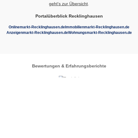
geht's zur Übersicht
.
Portalüberblick Recklinghausen
Onlinemarkt-Recklinghausen.de
Immobilienmarkt-Recklinghausen.de
Anzeigenmarkt-Recklinghausen.de
Wohnungsmarkt-Recklinghausen.de
Bewertungen & Erfahrungsberichte
Autos-im-Umkreis.de
Zentrales Regionalportal